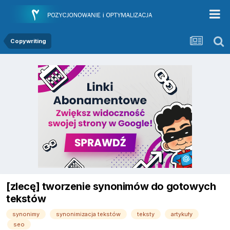
Copywriting
[zlecę] tworzenie synonimów do gotowych
tekstów
synonimy
synonimizacja tekstów
teksty
artykuły
seo