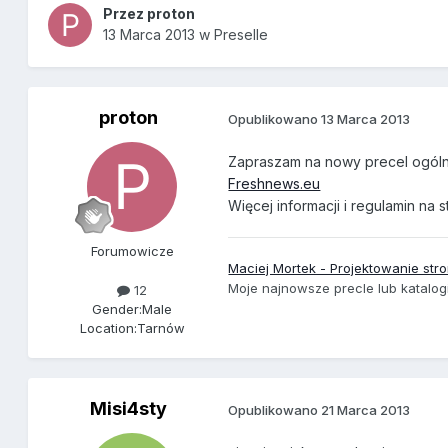
Przez
proton
13 Marca 2013
w
Preselle
proton
Opublikowano
13 Marca 2013
Zapraszam na nowy precel ogólno
Freshnews.eu
Więcej informacji i regulamin na s
Forumowicze
Maciej Mortek - Projektowanie s
Moje najnowsze precle lub katalog
12
Gender:
Male
Location:
Tarnów
Misi4sty
Opublikowano
21 Marca 2013