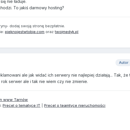
się nie ładuje.
chodzi. To jakiś darmowy hosting?
ryny- dodaj swoją stronę bezpłatnie.
ie:
pieknojestwtobie.com
oraz
twojmedyk.pl
Autor
eklamowani ale jak widać ich serwery nie najlepiej działają... Tak, że
rok serwer ale i tak nie wiem czy nie zmienie.
tron www Tarnów
i:
Precel o tematyce IT
|
Precel o teamtyce nieruchomości