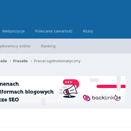
Webpozycja
Polecana zawartość
Kluby
ytkownicy online
Ranking
selle
Preselle
Precel ogólnotematyczny