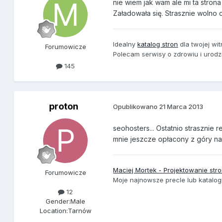
nie wiem jak wam ale mi ta strona 
Załadowała się. Strasznie wolno 
Idealny
katalog stron
dla twojej wit
Forumowicze
Polecam serwisy o zdrowiu i urodz
145
proton
Opublikowano
21 Marca 2013
seohosters... Ostatnio strasznie r
mnie jeszcze opłacony z góry na 
Maciej Mortek - Projektowanie s
Forumowicze
Moje najnowsze precle lub katalog
12
Gender:
Male
Location:
Tarnów