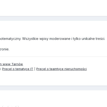
tematyczny. Wszystkie wpisy moderowane i tylko unikalne treści.
tronie.
tron www Tarnów
i:
Precel o tematyce IT
|
Precel o teamtyce nieruchomości