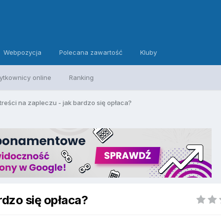
Webpozycja
Polecana zawartość
Kluby
ytkownicy online
Ranking
treści na zapleczu - jak bardzo się opłaca?
ardzo się opłaca?