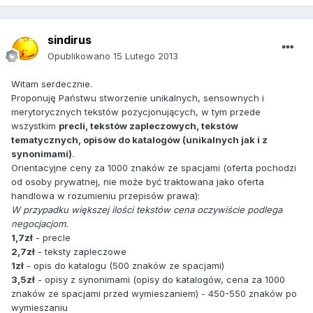
sindirus
Opublikowano
15 Lutego 2013
Witam serdecznie.
Proponuję Państwu stworzenie unikalnych, sensownych i
merytorycznych tekstów pozycjonujących, w tym przede
wszystkim
precli, tekstów zapleczowych, tekstów
tematycznych, opisów do katalogów (unikalnych jak i z
synonimami)
.
Orientacyjne ceny za 1000 znaków ze spacjami (oferta pochodzi
od osoby prywatnej, nie może być traktowana jako oferta
handlowa w rozumieniu przepisów prawa):
W przypadku większej ilości tekstów cena oczywiście podlega
negocjacjom.
1,7zł
- precle
2,7zł
- teksty zapleczowe
1zł
- opis do katalogu (500 znaków ze spacjami)
3,5zł
- opisy z synonimami (opisy do katalogów, cena za 1000
znaków ze spacjami przed wymieszaniem) - 450-550 znaków po
wymieszaniu