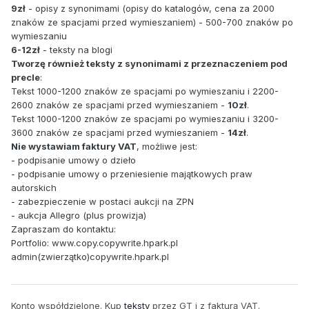
9zł
- opisy z synonimami (opisy do katalogów, cena za 2000
znaków ze spacjami przed wymieszaniem) - 500-700 znaków po
wymieszaniu
6-12zł
- teksty na blogi
Tworzę również teksty z synonimami z przeznaczeniem pod
precle
:
Tekst 1000-1200 znaków ze spacjami po wymieszaniu i 2200-
2600 znaków ze spacjami przed wymieszaniem -
10zł
.
Tekst 1000-1200 znaków ze spacjami po wymieszaniu i 3200-
3600 znaków ze spacjami przed wymieszaniem -
14zł
.
Nie wystawiam faktury VAT
, możliwe jest:
- podpisanie umowy o dzieło
- podpisanie umowy o przeniesienie majątkowych praw
autorskich
- zabezpieczenie w postaci aukcji na ZPN
- aukcja Allegro (plus prowizja)
Zapraszam do kontaktu:
Portfolio: www.copy.copywrite.hpark.pl
admin(zwierzątko)copywrite.hpark.pl
Konto współdzielone. Kup
teksty
przez GT i z fakturą VAT.