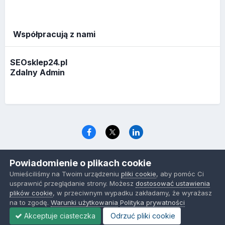
Współpracują z nami
SEOsklep24.pl
Zdalny Admin
Język
Polityka prywatności
Ciasteczka
Powiadomienie o plikach cookie
www.optymalizacja.com
Umieściliśmy na Twoim urządzeniu
pliki cookie
, aby pomóc Ci
Powered by Invision Community
usprawnić przeglądanie strony. Możesz
dostosować ustawienia
plików cookie
, w przeciwnym wypadku zakładamy, że wyrażasz
na to zgodę.
Warunki użytkowania
Polityka prywatności
Akceptuje ciasteczka
Odrzuć pliki cookie