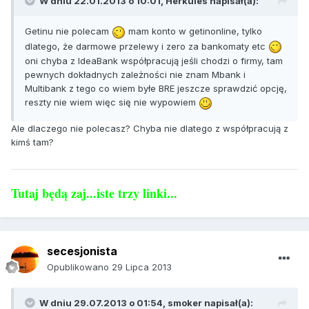
W dniu 22.01.2013 o 10:01, Herkules napisał(a):
Getinu nie polecam
mam konto w getinonline, tylko
dlatego, że darmowe przelewy i zero za bankomaty etc
oni chyba z IdeaBank współpracują jeśli chodzi o firmy, tam
pewnych dokładnych zależności nie znam Mbank i
Multibank z tego co wiem byłe BRE jeszcze sprawdzić opcję,
reszty nie wiem więc się nie wypowiem
Ale dlaczego nie polecasz? Chyba nie dlatego z współpracują z
kimś tam?
Tutaj będą zaj...iste trzy linki...
secesjonista
Opublikowano
29 Lipca 2013
W dniu 29.07.2013 o 01:54, smoker napisał(a):