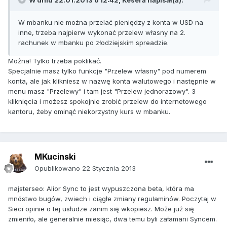
W dniu 22.01.2013 o 12:42, Kesera napisał(a):
W mbanku nie można przelać pieniędzy z konta w USD na
inne, trzeba najpierw wykonać przelew własny na 2.
rachunek w mbanku po złodziejskim spreadzie.
Można! Tylko trzeba poklikać.
Specjalnie masz tylko funkcje "Przelew własny" pod numerem
konta, ale jak klikniesz w nazwę konta walutowego i następnie w
menu masz "Przelewy" i tam jest "Przelew jednorazowy". 3
kliknięcia i możesz spokojnie zrobić przelew do internetowego
kantoru, żeby ominąć niekorzystny kurs w mbanku.
MKucinski
Opublikowano
22 Stycznia 2013
majsterseo: Alior Sync to jest wypuszczona beta, która ma
mnóstwo bugów, zwiech i ciągłe zmiany regulaminów. Poczytaj w
Sieci opinie o tej usłudze zanim się wkopiesz. Może już się
zmieniło, ale generalnie miesiąc, dwa temu byli załamani Syncem.