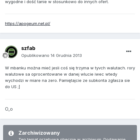
wygodne i dość tanie w stosunkowo do innych ofert.
https://apogeum.net.pl/
szfab
Opublikowano
14 Grudnia 2013
W mbanku można mieć jesli coś się trzyma w tyvch walutach. rory
walutowe sa oprocentowane w danej wlucie iwec wtedy
wychodzi w miare na zero. Pamiętajcie ze subkonta zgłasza sie
do US ;]
O_o
Zarchiwizowany
Ten temat przebywa obecnie w archiwum. Dodawanie