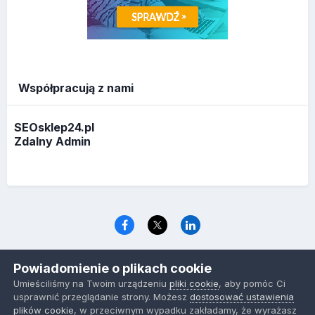
Współpracują z nami
SEOsklep24.pl
Zdalny Admin
Język
Polityka prywatności
Ciasteczka
Powiadomienie o plikach cookie
www.optymalizacja.com
Umieściliśmy na Twoim urządzeniu
pliki cookie
, aby pomóc Ci
Powered by Invision Community
usprawnić przeglądanie strony. Możesz
dostosować ustawienia
plików cookie
, w przeciwnym wypadku zakładamy, że wyrażasz