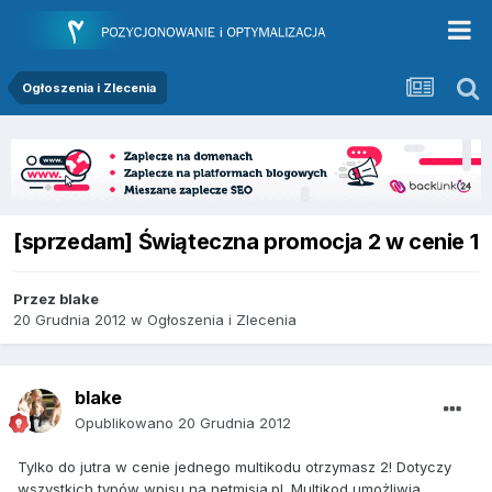
Ogłoszenia i Zlecenia
[sprzedam] Świąteczna promocja 2 w cenie 1
Przez
blake
20 Grudnia 2012
w
Ogłoszenia i Zlecenia
blake
Opublikowano
20 Grudnia 2012
Tylko do jutra w cenie jednego multikodu otrzymasz 2! Dotyczy
wszystkich typów wpisu na netmisja.pl. Multikod umożliwia