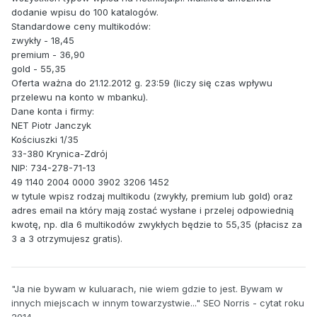
dodanie wpisu do 100 katalogów.
Standardowe ceny multikodów:
zwykły - 18,45
premium - 36,90
gold - 55,35
Oferta ważna do 21.12.2012 g. 23:59 (liczy się czas wpływu
przelewu na konto w mbanku).
Dane konta i firmy:
NET Piotr Janczyk
Kościuszki 1/35
33-380 Krynica-Zdrój
NIP: 734-278-71-13
49 1140 2004 0000 3902 3206 1452
w tytule wpisz rodzaj multikodu (zwykły, premium lub gold) oraz
adres email na który mają zostać wysłane i przelej odpowiednią
kwotę, np. dla 6 multikodów zwykłych będzie to 55,35 (płacisz za
3 a 3 otrzymujesz gratis).
"Ja nie bywam w kuluarach, nie wiem gdzie to jest. Bywam w
innych miejscach w innym towarzystwie..." SEO Norris - cytat roku