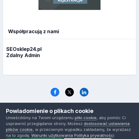
Współpracują z nami
SEOsklep24.pl
Zdalny Admin
Język
Polityka prywatności
Ciasteczka
Powiadomienie o plikach cookie
www.optymalizacja.com
Umieściliśmy na Twoim urządzeniu
pliki cookie
, aby pomóc Ci
Powered by Invision Community
usprawnić przeglądanie strony. Możesz
dostosować ustawienia
plików cookie
, w przeciwnym wypadku zakładamy, że wyrażasz
na to zgodę.
Warunki użytkowania
Polityka prywatności