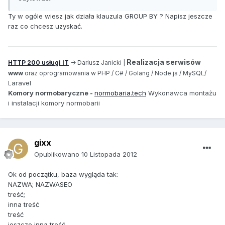
Ty w ogóle wiesz jak działa klauzula GROUP BY ? Napisz jeszcze
raz co chcesz uzyskać.
Realizacja serwisów
HTTP 200 usługi IT
-> Dariusz Janicki |
www
oraz oprogramowania w PHP / C# / Golang / Node.js / MySQL/
aravel
L
Komory normobaryczne -
normobaria.tech
Wykonawca montażu
i instalacji komory normobarii
gixx
Opublikowano
10 Listopada 2012
Ok od początku, baza wygląda tak:
NAZWA; NAZWASEO
treść;
inna treść
treść
jeszcze inna treść