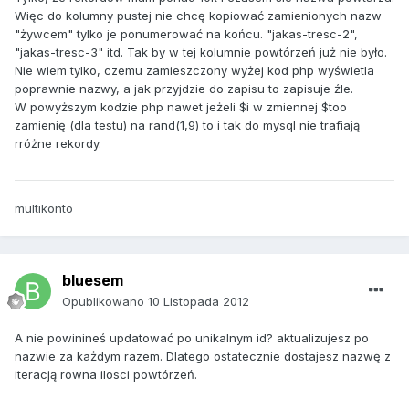
Więc do kolumny pustej nie chcę kopiować zamienionych nazw
"żywcem" tylko je ponumerować na końcu. "jakas-tresc-2",
"jakas-tresc-3" itd. Tak by w tej kolumnie powtórzeń już nie było.
Nie wiem tylko, czemu zamieszczony wyżej kod php wyświetla
poprawnie nazwy, a jak przyjdzie do zapisu to zapisuje źle.
W powyższym kodzie php nawet jeżeli $i w zmiennej $too
zamienię (dla testu) na rand(1,9) to i tak do mysql nie trafiają
rróżne rekordy.
multikonto
bluesem
Opublikowano
10 Listopada 2012
A nie powinineś updatować po unikalnym id? aktualizujesz po
nazwie za każdym razem. Dlatego ostatecznie dostajesz nazwę z
iteracją rowna ilosci powtórzeń.