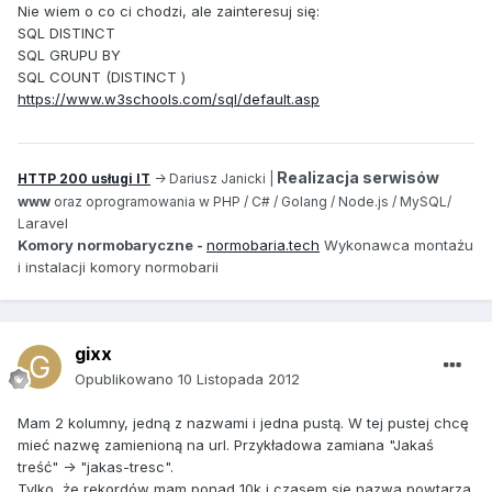
Nie wiem o co ci chodzi, ale zainteresuj się:
SQL DISTINCT
SQL GRUPU BY
SQL COUNT (DISTINCT )
https://www.w3schools.com/sql/default.asp
Realizacja serwisów
HTTP 200 usługi IT
-> Dariusz Janicki |
www
oraz oprogramowania w PHP / C# / Golang / Node.js / MySQL/
aravel
L
Komory normobaryczne -
normobaria.tech
Wykonawca montażu
i instalacji komory normobarii
gixx
Opublikowano
10 Listopada 2012
Mam 2 kolumny, jedną z nazwami i jedna pustą. W tej pustej chcę
mieć nazwę zamienioną na url. Przykładowa zamiana "Jakaś
treść" -> "jakas-tresc".
Tylko, że rekordów mam ponad 10k i czasem sie nazwa powtarza.