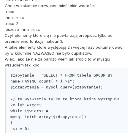
Chcę w kolumnie nazwaseo mieć takie wartości:
tresc
inna-tresc
tresc-2
jeszcze-inna-tresc
Czyli elementy które się nie powtarzają przepisać tylko po
przemieleniu funkcją makeurl().
A takie elementy które występują 2 i więcej razy ponumerować,
by w kolumnie NAZWASEO nie było duplikatów.
Więc, jako że nie za bardzo wiem jak zrobić to w mysqlu
wrzuciłem taki kod:
$zapytanie = "SELECT * FROM tabela GROUP BY 
name HAVING count( * ) >1";

$idzapytania = mysql_query($zapytanie);

// tu wyświetla tylko te które które występują 
2x lub więcej

while ($wiersz = 
mysql_fetch_array($idzapytania))

{

 $i = 0;
