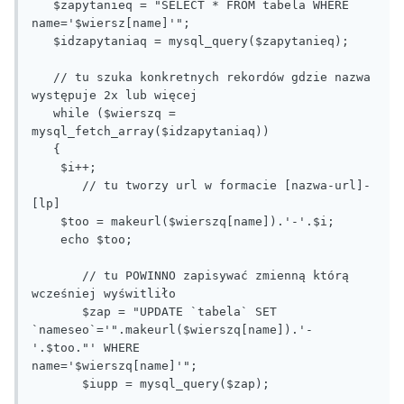
   $zapytanieq = "SELECT * FROM tabela WHERE 
name='$wiersz[name]'";

   $idzapytaniaq = mysql_query($zapytanieq);

   // tu szuka konkretnych rekordów gdzie nazwa 
występuje 2x lub więcej

   while ($wierszq = 
mysql_fetch_array($idzapytaniaq))

   {

    $i++;

       // tu tworzy url w formacie [nazwa-url]-
[lp]

    $too = makeurl($wierszq[name]).'-'.$i;

    echo $too;

       // tu POWINNO zapisywać zmienną którą 
wcześniej wyświtliło

       $zap = "UPDATE `tabela` SET 
`nameseo`='".makeurl($wierszq[name]).'-
'.$too."' WHERE             
name='$wierszq[name]'";

       $iupp = mysql_query($zap);
