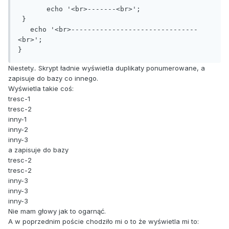
       echo '<br>-------<br>';

 }

   echo '<br>-------------------------------
<br>';

Niestety.. Skrypt ładnie wyświetla duplikaty ponumerowane, a
zapisuje do bazy co innego.
Wyświetla takie coś:
tresc-1
tresc-2
inny-1
inny-2
inny-3
a zapisuje do bazy
tresc-2
tresc-2
inny-3
inny-3
inny-3
Nie mam głowy jak to ogarnąć.
A w poprzednim poście chodziło mi o to że wyświetla mi to: