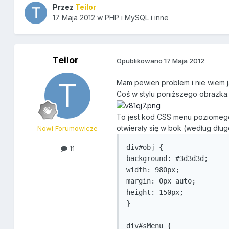
Przez
Teilor
17 Maja 2012
w
PHP i MySQL i inne
Teilor
Opublikowano
17 Maja 2012
Mam pewien problem i nie wiem j
Coś w stylu poniższego obrazka.
To jest kod CSS menu poziomego o
otwierały się w bok (według dług
Nowi Forumowicze
div#obj {

11
background: #3d3d3d;

width: 980px;

margin: 0px auto;

height: 150px;

}

div#sMenu {
