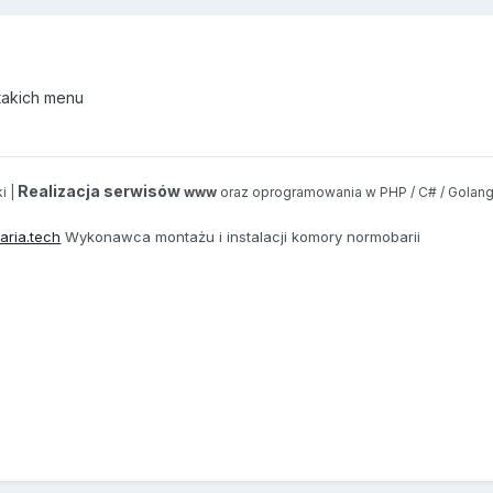
takich menu
Realizacja serwisów
i |
www
oraz oprogramowania w PHP / C# / Golang
aria.tech
Wykonawca montażu i instalacji komory normobarii