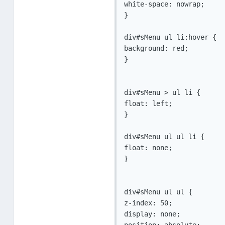
white-space: nowrap;

}

div#sMenu ul li:hover {

background: red;

}

div#sMenu > ul li {

float: left;

}

div#sMenu ul ul li {

float: none;

}

div#sMenu ul ul {

z-index: 50;

display: none;
