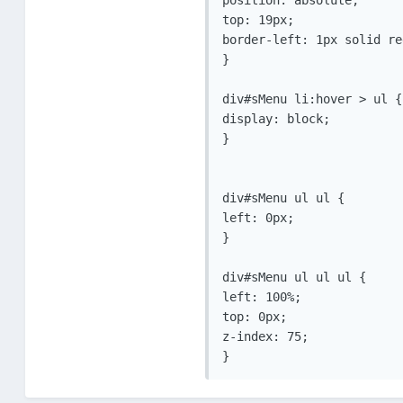
position: absolute;

top: 19px;

border-left: 1px solid re
}

div#sMenu li:hover > ul {

display: block;

}

div#sMenu ul ul {

left: 0px;

}

div#sMenu ul ul ul {

left: 100%;

top: 0px;

z-index: 75;

}