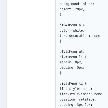
background: black;

height: 20px;

}

div#sMenu a {

color: white;

text-decoration: none;

}

div#sMenu ul,

div#sMenu li {

margin: 0px;

padding: 0px;

}

div#sMenu li {

list-style: none;

list-style-image: none;

position: relative;

padding: 3px 5px;
