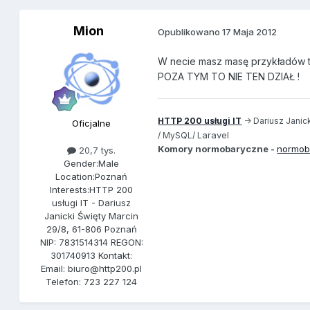
Mion
Opublikowano
17 Maja 2012
W necie masz masę przykładów 
POZA TYM TO NIE TEN DZIAŁ !
HTTP 200 usługi IT
-> Dariusz Janick
Oficjalne
aravel
/ MySQL/ L
Komory normobaryczne -
normob
20,7 tys.
Gender:
Male
Location:
Poznań
Interests:
HTTP 200
usługi IT - Dariusz
Janicki Święty Marcin
29/8, 61-806 Poznań
NIP: 7831514314 REGON:
301740913 Kontakt:
Email: biuro@http200.pl
Telefon: 723 227 124