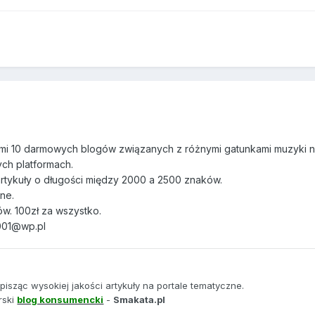
o mi 10 darmowych blogów związanych z różnymi gatunkami muzyki 
ych platformach.
rtykuły o długości między 2000 a 2500 znaków.
ne.
w. 100zł za wszystko.
001@wp.pl
isząc wysokiej jakości artykuły na portale tematyczne.
rski
blog konsumencki
-
Smakata.pl