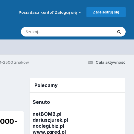
Zarejestruj się
Posiadasz konto? Zaloguj się
00-2500 znaków
Cała aktywność
Polecamy
Senuto
netBOMB.pl
2000-
dariuszjurek.pl
noclegi.biz.pl
www.zgred.pl