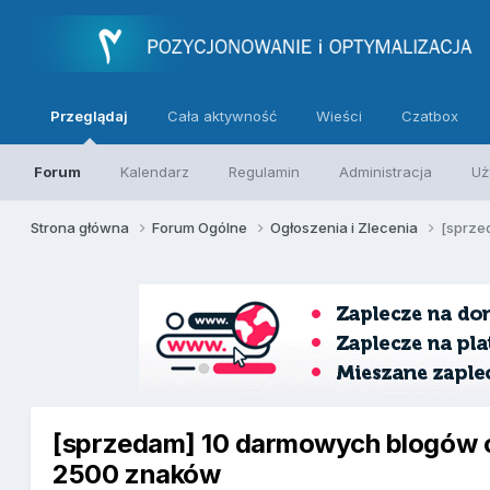
Przeglądaj
Cała aktywność
Wieści
Czatbox
Forum
Kalendarz
Regulamin
Administracja
Uż
Strona główna
Forum Ogólne
Ogłoszenia i Zlecenia
[sprze
[sprzedam] 10 darmowych blogów o
2500 znaków