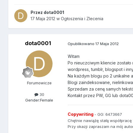
Przez
dota0001
17 Maja 2012
w
Ogłoszenia i Zlecenia
dota0001
Opublikowano
17 Maja 2012
Witam
Po nieuczciwym kliencie został
wordpress, tumblr, blogspot i inn
Na każdym blogu po 2 unikalne a
Blogi zaindeksowane, nielinkowa
Forumowicze
Sprzedam za cenę samych tekstó
30
Kontakt przez PW, GG lub dota0
Gender:
Female
Copywriting
- GG: 6473667
Chętnie nawiążę stałą współpracę p
Przy okazji zapraszam na mój auto