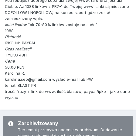
Potrzebujesz dobrego kopa dla swojej www, ta oferta jest dla
Ciebie. Aż 1088 linków z PR7-1 do Twojej www! Linki są mieszane
DOFOLLOW I NOFOLLOW, na koniec raport gdzie został
zamieszczony wpis.
Ilość linków
"ok 70-80% linków zostaje na stałe"
1088
Płatność
iPKO lub PAYPAL
Czas realizacji
TYLKO 48H!
Cena
50,00 PLN
Karolina R.
karolina.seo@gmail.com wysłać e-mail lub PW
temat: BLAST PR
treść: frazy + link do www, ilość blastów, paypal/ipko - jakie dane
wysłać
Zarchiwizowany
Ten temat przebywa obecnie w archiwum. Dodawanie
nowych odpowiedzi zostało zablokowane.