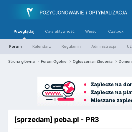
Przeglądaj
Cała aktywność
Wieści
Czatbox
Forum
Kalendarz
Regulamin
Administracja
Uż
Strona główna
Forum Ogólne
Ogłoszenia i Zlecenia
Domeny
[sprzedam] peba.pl - PR3