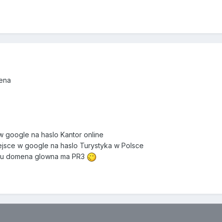
mena
 w google na haslo Kantor online
iejsce w google na haslo Turystyka w Polsce
mu domena glowna ma PR3