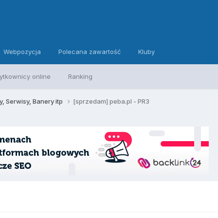
Webpozycja
Polecana zawartość
Kluby
ytkownicy online
Ranking
, Serwisy, Banery itp
[sprzedam] peba.pl - PR3