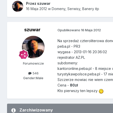
Przez
szuwar
16 Maja 2012
w
Domeny, Serwisy, Banery itp
szuwar
Opublikowano
16 Maja 2012
Na sprzedaż czteroliterowa do
peba.pl - PR3
wygasa - 2013-01-16 20:36:02
rejestrator AZ.PL
subdomeny:
Forumowicze
kantoronline.peba.pl - 8 miejsce
546
turystykawpolsce.peba.pl - 17 m
Gender:
Male
Szczerze mowiac nie wiem cze
Cena -
80zł
Kto pierwszy ten lepszy
Zarchiwizowany