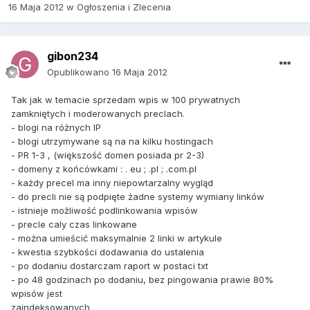
16 Maja 2012
w
Ogłoszenia i Zlecenia
gibon234
Opublikowano
16 Maja 2012
Tak jak w temacie sprzedam wpis w 100 prywatnych
zamkniętych i moderowanych preclach.
- blogi na różnych IP
- blogi utrzymywane są na na kilku hostingach
- PR 1-3 , (większość domen posiada pr 2-3)
- domeny z końcówkami : . eu ; .pl ; .com.pl
- każdy precel ma inny niepowtarzalny wygląd
- do precli nie są podpięte żadne systemy wymiany linków
- istnieje możliwość podlinkowania wpisów
- precle caly czas linkowane
- można umieścić maksymalnie 2 linki w artykule
- kwestia szybkości dodawania do ustalenia
- po dodaniu dostarczam raport w postaci txt
- po 48 godzinach po dodaniu, bez pingowania prawie 80%
wpisów jest
zaindeksowanych