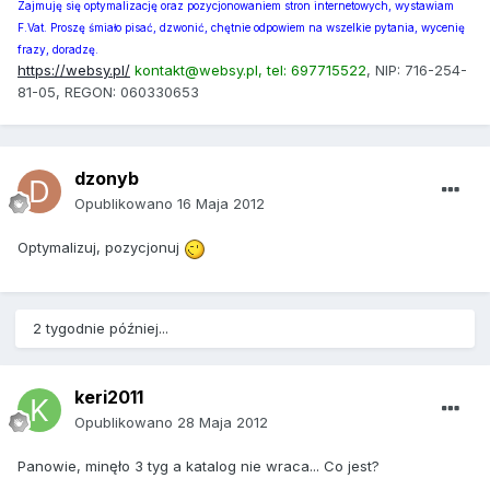
Zajmuję się optymalizację oraz pozycjonowaniem stron internetowych, wystawiam
F.Vat. Proszę śmiało pisać, dzwonić, chętnie odpowiem na wszelkie pytania, wycenię
frazy, doradzę.
https://websy.pl/
kontakt@websy.pl, tel: 697715522
, NIP: 716-254-
81-05, REGON: 060330653
dzonyb
Opublikowano
16 Maja 2012
Optymalizuj, pozycjonuj
2 tygodnie później...
keri2011
Opublikowano
28 Maja 2012
Panowie, minęło 3 tyg a katalog nie wraca... Co jest?