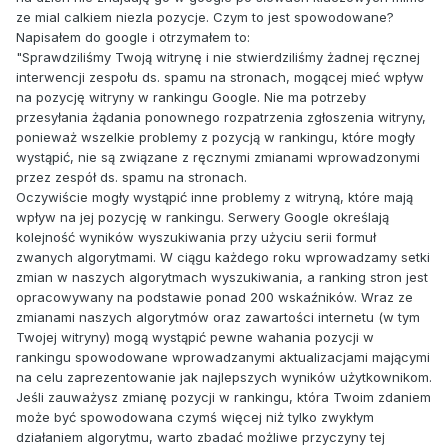
ze mial calkiem niezla pozycje. Czym to jest spowodowane?
Napisałem do google i otrzymałem to:
"Sprawdziliśmy Twoją witrynę i nie stwierdziliśmy żadnej ręcznej
interwencji zespołu ds. spamu na stronach, mogącej mieć wpływ
na pozycję witryny w rankingu Google. Nie ma potrzeby
przesyłania żądania ponownego rozpatrzenia zgłoszenia witryny,
ponieważ wszelkie problemy z pozycją w rankingu, które mogły
wystąpić, nie są związane z ręcznymi zmianami wprowadzonymi
przez zespół ds. spamu na stronach.
Oczywiście mogły wystąpić inne problemy z witryną, które mają
wpływ na jej pozycję w rankingu. Serwery Google określają
kolejność wyników wyszukiwania przy użyciu serii formuł
zwanych algorytmami. W ciągu każdego roku wprowadzamy setki
zmian w naszych algorytmach wyszukiwania, a ranking stron jest
opracowywany na podstawie ponad 200 wskaźników. Wraz ze
zmianami naszych algorytmów oraz zawartości internetu (w tym
Twojej witryny) mogą wystąpić pewne wahania pozycji w
rankingu spowodowane wprowadzanymi aktualizacjami mającymi
na celu zaprezentowanie jak najlepszych wyników użytkownikom.
Jeśli zauważysz zmianę pozycji w rankingu, która Twoim zdaniem
może być spowodowana czymś więcej niż tylko zwykłym
działaniem algorytmu, warto zbadać możliwe przyczyny tej