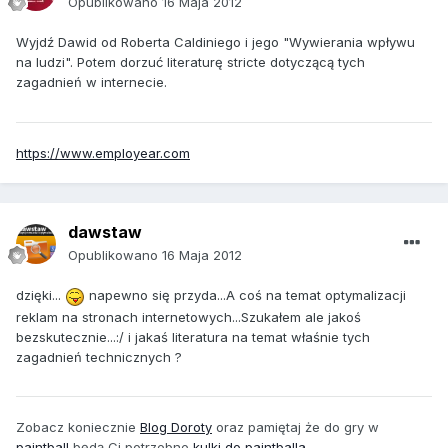
Opublikowano
16 Maja 2012
Wyjdź Dawid od Roberta Caldiniego i jego "Wywierania wpływu
na ludzi". Potem dorzuć literaturę stricte dotyczącą tych
zagadnień w internecie.
https://www.employear.com
dawstaw
Opublikowano
16 Maja 2012
dzięki...
napewno się przyda...A coś na temat optymalizacji
reklam na stronach internetowych...Szukałem ale jakoś
bezskutecznie...:/ i jakaś literatura na temat właśnie tych
zagadnień technicznych ?
Zobacz koniecznie
Blog Doroty
oraz pamiętaj że do gry w
paintball
będą Ci potrzebne
kulki do paintballa
.