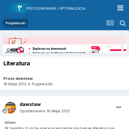
Pogaduszki
Literatura
Przez
dawstaw
16 Maja 2012
w
Pogaduszki
dawstaw
Opublikowano
16 Maja 2012
Witam
W związku iż piszę prace licencjacką poszukuje literatury na