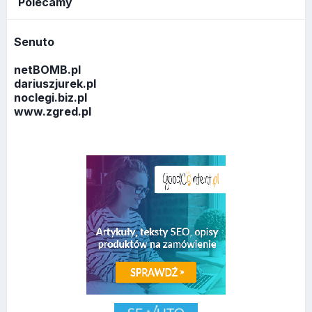
Polecamy
Senuto
netBOMB.pl
dariuszjurek.pl
noclegi.biz.pl
www.zgred.pl