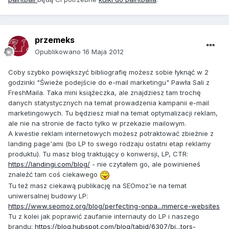
przemeks
Opublikowano
16 Maja 2012
Coby szybko powiększyć bibliografię możesz sobie łyknąć w 2
godzinki "Świeże podejście do e-mail marketingu" Pawła Sali z
FreshMaila. Taka mini książeczka, ale znajdziesz tam trochę
danych statystycznych na temat prowadzenia kampanii e-mail
marketingowych. Tu będziesz miał na temat optymalizacji reklam,
ale nie na stronie de facto tylko w przekazie mailowym.
A kwestie reklam internetowych możesz potraktować zbieżnie z
landing page'ami (bo LP to swego rodzaju ostatni etap reklamy
produktu). Tu masz blog traktujący o konwersji, LP, CTR:
https://landingi.com/blog/
- nie czytałem go, ale powinieneś
znaleźć tam coś ciekawego
Tu też masz ciekawą publikację na SEOmoz'ie na temat
uniwersalnej budowy LP:
https://www.seomoz.org/blog/perfecting-onpa...mmerce-websites
Tu z kolei jak poprawić zaufanie internauty do LP i naszego
brandu:
https://blog.hubspot.com/blog/tabid/6307/bi...tors-