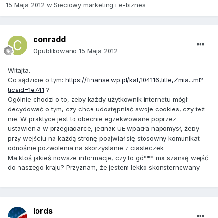
15 Maja 2012
w
Sieciowy marketing i e-biznes
conradd
Opublikowano
15 Maja 2012
Witajta,
Co sądzicie o tym:
https://finanse.wp.pl/kat,104116,title,Zmia...ml?
ticaid=1e741
?
Ogólnie chodzi o to, zeby każdy użytkownik internetu mógł
decydować o tym, czy chce udostępniać swoje cookies, czy też
nie. W praktyce jest to obecnie egzekwowane poprzez
ustawienia w przegladarce, jednak UE wpadła napomysł, żeby
przy wejściu na każdą stronę poajwiał się stosowny komunikat
odnośnie pozwolenia na skorzystanie z ciasteczek.
Ma ktoś jakieś nowsze informacje, czy to gó*** ma szansę wejść
do naszego kraju? Przyznam, że jestem lekko skonsternowany
lords