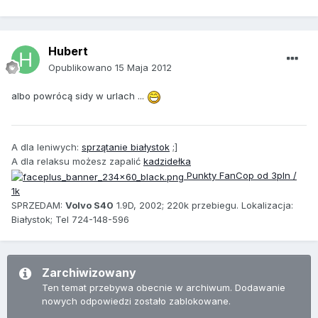
Hubert
Opublikowano
15 Maja 2012
albo powrócą sidy w urlach ...
A dla leniwych:
sprzątanie białystok
;]
A dla relaksu możesz zapalić
kadzidełka
Punkty FanCop od 3pln /
1k
SPRZEDAM:
Volvo S40
1.9D, 2002; 220k przebiegu. Lokalizacja:
Białystok; Tel 724-148-596
Zarchiwizowany
Ten temat przebywa obecnie w archiwum. Dodawanie
nowych odpowiedzi zostało zablokowane.