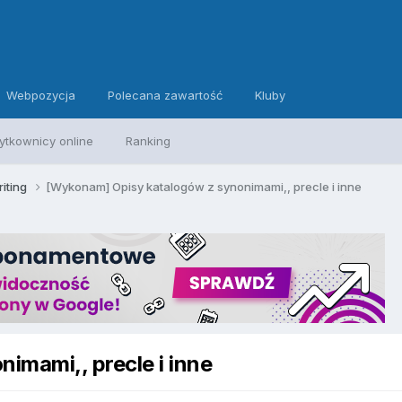
Webpozycja
Polecana zawartość
Kluby
ytkownicy online
Ranking
iting
[Wykonam] Opisy katalogów z synonimami,, precle i inne
imami,, precle i inne