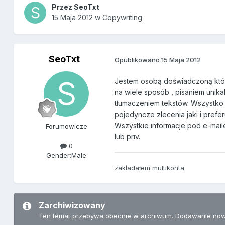
Przez
SeoTxt
15 Maja 2012
w
Copywriting
SeoTxt
Opublikowano
15 Maja 2012
Jestem osobą doświadczoną która
na wiele sposób , pisaniem unikal
tłumaczeniem tekstów. Wszystko 
pojedyncze zlecenia jaki i prefe
Wszystkie informacje pod e-mai
Forumowicze
lub priv.
0
Gender:
Male
zakładałem multikonta
Zarchiwizowany
Ten temat przebywa obecnie w archiwum. Dodawanie now