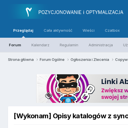
Przeglądaj
Cała aktywność
Wieści
Czatbox
Forum
Kalendarz
Regulamin
Administracja
Uż
Strona główna
Forum Ogólne
Ogłoszenia i Zlecenia
Copywr
[Wykonam] Opisy katalogów z synon