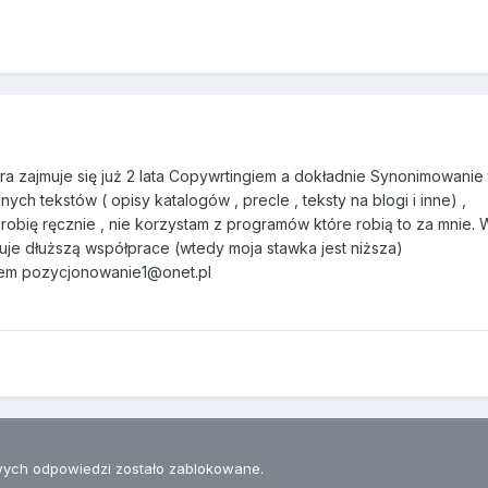
 zajmuje się już 2 lata Copywrtingiem a dokładnie Synonimowanie
nych tekstów ( opisy katalogów , precle , teksty na blogi i inne) ,
robię ręcznie , nie korzystam z programów które robią to za mnie.
ruje dłuższą współprace (wtedy moja stawka jest niższa)
lem pozycjonowanie1@onet.pl
ych odpowiedzi zostało zablokowane.