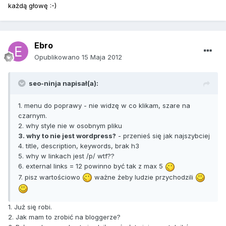
każdą głowę :-)
Ebro
Opublikowano
15 Maja 2012
seo-ninja napisał(a):
1. menu do poprawy - nie widzę w co klikam, szare na
czarnym.
2. why style nie w osobnym pliku
3. why to nie jest wordpress?
- przenieś się jak najszybciej
4. title, description, keywords, brak h3
5. why w linkach jest /p/ wtf??
6. external links = 12 powinno być tak z max 5
7. pisz wartościowo
ważne żeby ludzie przychodzili
1. Już się robi.
2. Jak mam to zrobić na bloggerze?