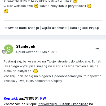
6. external links = 12 powinno być tak z max 5
7. pisz wartościowo
ważne żeby ludzie przychodzili
Rękawice budo-shop.pl
|
Ogród albamar.pl
|
Katalog seo-ninja.pl
Stanleyek
Opublikowano
15 Maja 2012
Postaraj się, by wszystko na Twojej stronie było widoczne. Bo tak
jak kolega wyżej pisał najadę na menu i czarne zamienia się na
białe, na białym tle.
Zacznij udzielać się na blogach z podobną tematyka, to napewno
zwiększy Twój ruch. Komentarze/wpisy.
Kontakt:
gg:7910861
, PW
Zapraszam do sklepu:
Sterkowski
.pl - Czapki i kapelusze
na