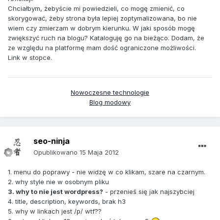
Chciałbym, żebyście mi powiedzieli, co mogę zmienić, co
skorygować, żeby strona była lepiej zoptymalizowana, bo nie
wiem czy zmierzam w dobrym kierunku. W jaki sposób mogę
zwiększyć ruch na blogu? Kataloguję go na bieżąco. Dodam, że
ze względu na platformę mam dość ograniczone możliwości.
Link w stopce.
Nowoczesne technologie
Blog modowy
seo-ninja
Opublikowano
15 Maja 2012
1. menu do poprawy - nie widzę w co klikam, szare na czarnym.
2. why style nie w osobnym pliku
3. why to nie jest wordpress?
- przenieś się jak najszybciej
4. title, description, keywords, brak h3
5. why w linkach jest /p/ wtf??