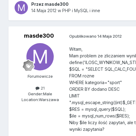
Przez
masde300
14 Maja 2012
w
PHP i MySQL i inne
masde300
Opublikowano
14 Maja 2012
Witam,
Mam problem ze zliczaniem wyn
define('ILOSC_WYNIKOW_NA_STR
$SQL = "SELECT SQL_CALC_FO
FROM rozne
Forumowicze
WHERE kategoria="sport"
21
ORDER BY dodano DESC
Gender:
Male
LIMIT
Location:
Warszawa
".mysql_escape_string((int)$_
$RES = mysql_query($SQL);
$ile = mysql_num_rows($RES);
Niby $ile liczy ilość zapytań, ale
wyniki zapytania?