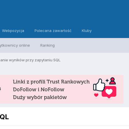
Webpozycja
Polecana zawartość
Kluby
ytkownicy online
Ranking
zanie wyników przy zapytaniu SQL
SQL