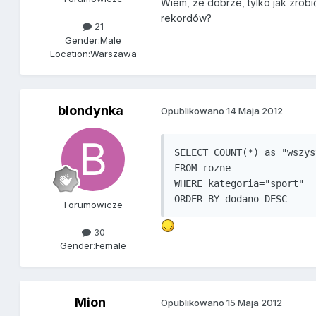
Wiem, że dobrze, tylko jak zrobić
rekordów?
21
Gender:
Male
Location:
Warszawa
blondynka
Opublikowano
14 Maja 2012
SELECT COUNT(*) as "wszys
FROM rozne 

WHERE kategoria="sport"

ORDER BY dodano DESC
Forumowicze
30
Gender:
Female
Mion
Opublikowano
15 Maja 2012