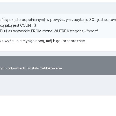
ością często popełnianym) w powyższym zapytaniu SQL jest sorto
ącą jaką jest COUNT()
T(*) as wszystkie FROM rozne WHERE kategoria="sport"
is wyżej, nie myśląc nocą, mój błąd, przepraszam.
ych odpowiedzi zostało zablokowane.