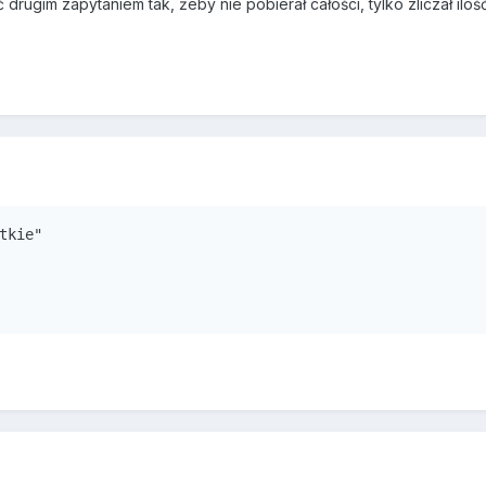
 drugim zapytaniem tak, żeby nie pobierał całości, tylko zliczał iloś
tkie"
