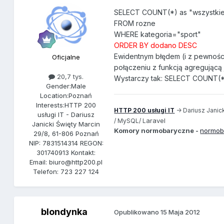
SELECT COUNT(*) as "wszystki
FROM rozne
WHERE kategoria="sport"
ORDER BY dodano DESC
Ewidentnym błędem (i z pewnośc
Oficjalne
połączeniu z funkcją agregującą
20,7 tys.
Wystarczy tak: SELECT COUNT(*
Gender:
Male
Location:
Poznań
Interests:
HTTP 200
HTTP 200 usługi IT
-> Dariusz Janick
usługi IT - Dariusz
aravel
/ MySQL/ L
Janicki Święty Marcin
Komory normobaryczne -
normob
29/8, 61-806 Poznań
NIP: 7831514314 REGON:
301740913 Kontakt:
Email: biuro@http200.pl
Telefon: 723 227 124
blondynka
Opublikowano
15 Maja 2012