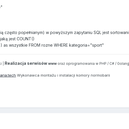
e"
ią często popełnianym) w powyższym zapytaniu SQL jest sortowan
 jaką jest COUNT()
) as wszystkie FROM rozne WHERE kategoria="sport"
Realizacja serwisów
i |
www
oraz oprogramowania w PHP / C# / Golang
aria.tech
Wykonawca montażu i instalacji komory normobarii