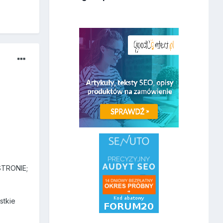
STRONIE;
stkie