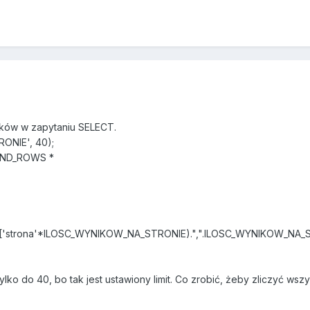
ików w zapytaniu SELECT.
ONIE', 40);
UND_ROWS *
GET['strona'*ILOSC_WYNIKOW_NA_STRONIE).",".ILOSC_WYNIKOW_NA_
 tylko do 40, bo tak jest ustawiony limit. Co zrobić, żeby zliczyć wszy