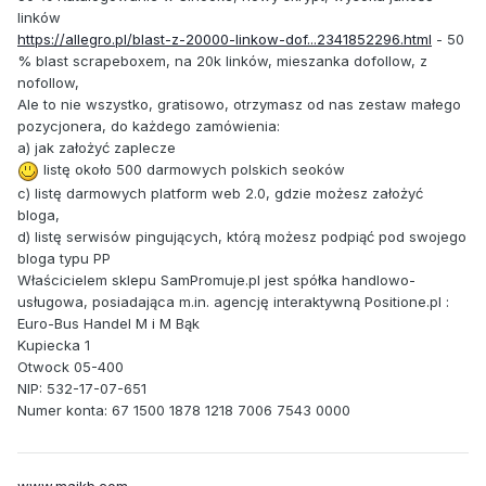
linków
https://allegro.pl/blast-z-20000-linkow-dof...2341852296.html
- 50
% blast scrapeboxem, na 20k linków, mieszanka dofollow, z
nofollow,
Ale to nie wszystko, gratisowo, otrzymasz od nas zestaw małego
pozycjonera, do każdego zamówienia:
a) jak założyć zaplecze
listę około 500 darmowych polskich seoków
c) listę darmowych platform web 2.0, gdzie możesz założyć
bloga,
d) listę serwisów pingujących, którą możesz podpiąć pod swojego
bloga typu PP
Właścicielem sklepu SamPromuje.pl jest spółka handlowo-
usługowa, posiadająca m.in. agencję interaktywną Positione.pl :
Euro-Bus Handel M i M Bąk
Kupiecka 1
Otwock 05-400
NIP: 532-17-07-651
Numer konta: 67 1500 1878 1218 7006 7543 0000