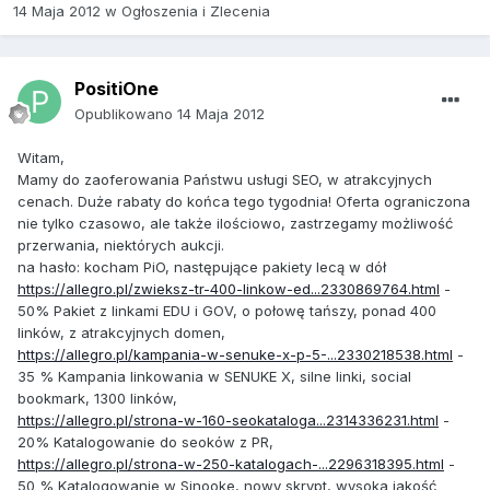
14 Maja 2012
w
Ogłoszenia i Zlecenia
PositiOne
Opublikowano
14 Maja 2012
Witam,
Mamy do zaoferowania Państwu usługi SEO, w atrakcyjnych
cenach. Duże rabaty do końca tego tygodnia! Oferta ograniczona
nie tylko czasowo, ale także ilościowo, zastrzegamy możliwość
przerwania, niektórych aukcji.
na hasło: kocham PiO, następujące pakiety lecą w dół
https://allegro.pl/zwieksz-tr-400-linkow-ed...2330869764.html
-
50% Pakiet z linkami EDU i GOV, o połowę tańszy, ponad 400
linków, z atrakcyjnych domen,
https://allegro.pl/kampania-w-senuke-x-p-5-...2330218538.html
-
35 % Kampania linkowania w SENUKE X, silne linki, social
bookmark, 1300 linków,
https://allegro.pl/strona-w-160-seokataloga...2314336231.html
-
20% Katalogowanie do seoków z PR,
https://allegro.pl/strona-w-250-katalogach-...2296318395.html
-
50 % Katalogowanie w Sinooke, nowy skrypt, wysoka jakość