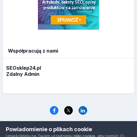
Współpracują z nami
SEOsklep24.pl
Zdalny Admin
Język
Polityka prywatności
Ciasteczka
Powiadomienie o plikach cookie
www.optymalizacja.com
Umieściliśmy na Twoim urządzeniu
pliki cookie
, aby pomóc Ci