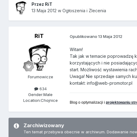
Przez
RiT
13 Maja 2012
w
Ogłoszenia i Zlecenia
RiT
Opublikowano
13 Maja 2012
Witam!
Tak jak w temacie poprowadzę k
korzystających i nie posiadając
start. Możliwość wystawienia rac
Uwaga! Nie sprzedaje samych k
Forumowicze
kontakt: info@web-promotor.pl
634
Gender:
Male
Location:
Chojnice
Blog o optymalizacji i
projektowaniu str
Zarchiwizowany
Ten temat przebywa obecnie w archiwum. Dodawanie now