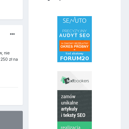
, nie
250 zł na