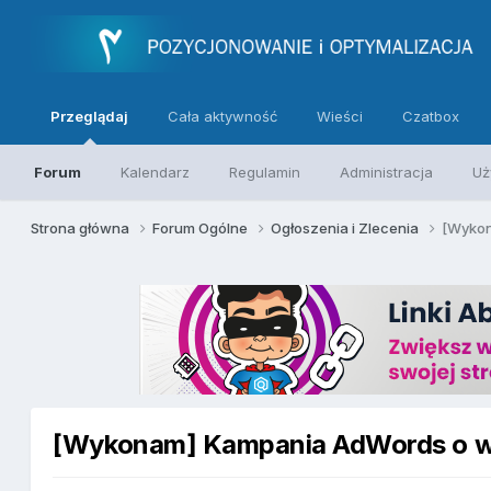
Przeglądaj
Cała aktywność
Wieści
Czatbox
Forum
Kalendarz
Regulamin
Administracja
Uż
Strona główna
Forum Ogólne
Ogłoszenia i Zlecenia
[Wykon
[Wykonam] Kampania AdWords o wa