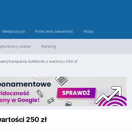
Webpozycja
Polecana zawartość
Kluby
ytkownicy online
Ranking
am] Kampania AdWords o wartości 250 zł
rtości 250 zł