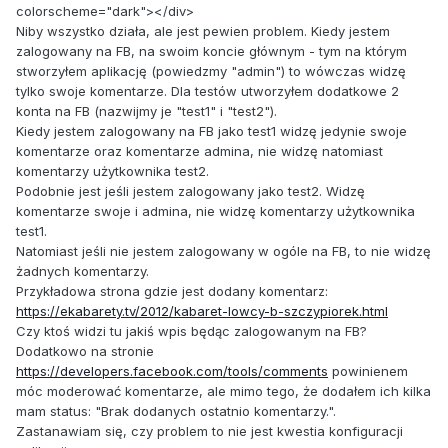
colorscheme="dark"></div>
Niby wszystko działa, ale jest pewien problem. Kiedy jestem
zalogowany na FB, na swoim koncie głównym - tym na którym
stworzyłem aplikację (powiedzmy "admin") to wówczas widzę
tylko swoje komentarze. Dla testów utworzyłem dodatkowe 2
konta na FB (nazwijmy je "test1" i "test2").
Kiedy jestem zalogowany na FB jako test1 widzę jedynie swoje
komentarze oraz komentarze admina, nie widzę natomiast
komentarzy użytkownika test2.
Podobnie jest jeśli jestem zalogowany jako test2. Widzę
komentarze swoje i admina, nie widzę komentarzy użytkownika
test1.
Natomiast jeśli nie jestem zalogowany w ogóle na FB, to nie widzę
żadnych komentarzy.
Przykładowa strona gdzie jest dodany komentarz:
https://ekabarety.tv/2012/kabaret-lowcy-b-szczypiorek.html
Czy ktoś widzi tu jakiś wpis będąc zalogowanym na FB?
Dodatkowo na stronie
https://developers.facebook.com/tools/comments
powinienem
móc moderować komentarze, ale mimo tego, że dodałem ich kilka
mam status: "Brak dodanych ostatnio komentarzy.".
Zastanawiam się, czy problem to nie jest kwestia konfiguracji