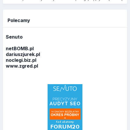
Polecamy
Senuto
netBOMB.pl
dariuszjurek.pl
noclegi.biz.pl
www.zgred.pl