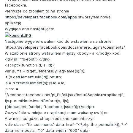
facebook'a.
Pierwsze co zrobiłem to na stronie
https://developers.facebook.com/apps
stworzyłem nową
aplikację.
Wygląda ona następująco:
Następnie wygenerowałem kod do wstawienia na stronie:
https://developers.facebook.com/docs/refere...ugins/comments/
W szablonie strony wstawiłem między <body> a </body> kod:
<div id="fb-root"></div>
<script>(function(d, s, id) {
var js, fjs = d.getElementsByTagName(s)[0];
if (d.getElementById(id)) return;
js = d.createElement(s); js.id = id;
js.src =
"//connect.facebook.net/pl_PL/all.js#xfbml=1&appId=nraplikacji";
fjs.parentNode.insertBefore(js, fjs);
}(document, 'script', 'facebook-jssdk'));</script>
Oczywiście w miejsce nraplikacji mam wpisany swój nr.
A w miejscu gdzie chcę mieć okno komentarzy:
<div class="fb-comments" data-href="<?php the_permalink(); ?>"
data-num-posts="10" data-width="600" data-