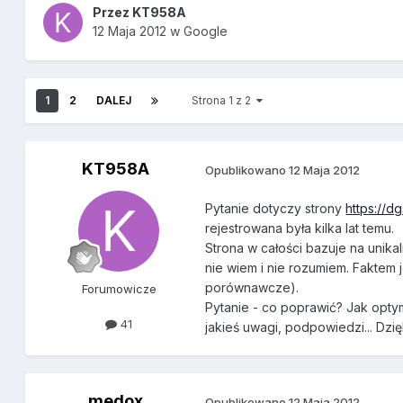
Przez
KT958A
12 Maja 2012
w
Google
1
2
DALEJ
Strona 1 z 2
KT958A
Opublikowano
12 Maja 2012
Pytanie dotyczy strony
https://dg
rejestrowana była kilka lat temu.
Strona w całości bazuje na unikal
nie wiem i nie rozumiem. Faktem j
porównawcze).
Forumowicze
Pytanie - co poprawić? Jak optym
41
jakieś uwagi, podpowiedzi... Dzięk
medox
Opublikowano
12 Maja 2012