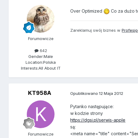
Over Optimized
Co za dużo 
Zareklamuj swój biznes w
Profesj
Forumowicze
642
Gender:
Male
Location:
Polska
Interests:
All About IT
KT958A
Opublikowano
12 Maja 2012
Pytanko następujące:
w kodzie strony
https://dgsi.pl/serwis-apple
są:
<meta name="title" content="Se
Forumowicze