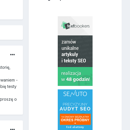
torię,
kowaniem -
bię testy
 proszę o