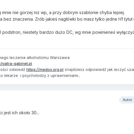
 mnie nie gorzej niz wp, a przy dobrym szablonie chyba lepiej.
a bez znaczenia. Zrób jakieś nagłówki bo masz tylko jedne H1 tytu
podstron, niestety bardzo dużo DC, wg mnie powinieneś wyłączy
rnego
leczenia alkoholizmu
Warszawa
chiatra-gabinet.pl
żności odwiedź
https://medox.org.pl
znajdziesz odpowiedź jak leczyć uza
lko lekarze i psycholodzy z uprawnieniami..
Autor
 jest ich około 30...