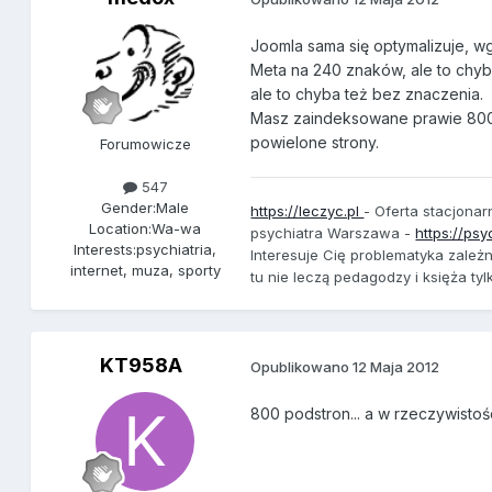
Joomla sama się optymalizuje, wg
Meta na 240 znaków, ale to chyb
ale to chyba też bez znaczenia.
Masz zaindeksowane prawie 800 
powielone strony.
Forumowicze
547
Gender:
Male
https://leczyc.pl
- Oferta stacjona
Location:
Wa-wa
psychiatra Warszawa -
https://psy
Interests:
psychiatria,
Interesuje Cię problematyka zale
internet, muza, sporty
tu nie leczą pedagodzy i księża ty
KT958A
Opublikowano
12 Maja 2012
800 podstron... a w rzeczywistości