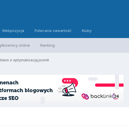
Webpozycja
Polecana zawartość
Kluby
ytkownicy online
Ranking
blem z optymalizacją joomli