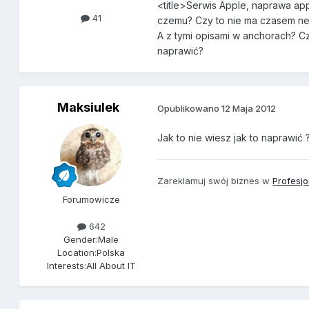
<title>Serwis Apple, naprawa ap
41
czemu? Czy to nie ma czasem 
A z tymi opisami w anchorach? Cz
naprawić?
Maksiulek
Opublikowano
12 Maja 2012
Jak to nie wiesz jak to naprawić 
Zareklamuj swój biznes w
Profesj
Forumowicze
642
Gender:
Male
Location:
Polska
Interests:
All About IT