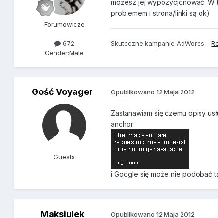
możesz jej wypozycjonować. W t
problemem i strona/linki są ok)
Forumowicze
Skuteczne kampanie AdWords -
Re
672
Gender:
Male
Gość Voyager
Opublikowano
12 Maja 2012
Zastanawiam się czemu opisy usł
anchor:
Guests
i Google się może nie podobać t
Maksiulek
Opublikowano
12 Maja 2012