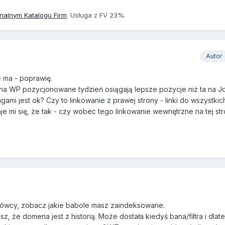
onalnym Katalogu Firm
. Usługa z FV 23%.
Autor
e ma - poprawię.
a WP pozycjonowane tydzień osiągają lepsze pozycje niż ta na Joo
mi jest ok? Czy to linkowanie z prawej strony - linki do wszystkic
 mi się, że tak - czy wobec tego linkowanie wewnętrzne na tej stro
ówcy, zobacz jakie babole masz zaindeksowane.
sz, że domena jest z historią. Może dostała kiedyś bana/filtra i dlat