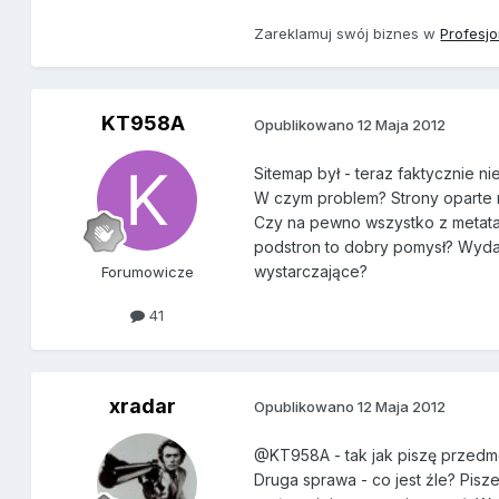
Zareklamuj swój biznes w
Profesj
KT958A
Opublikowano
12 Maja 2012
Sitemap był - teraz faktycznie ni
W czym problem? Strony oparte n
Czy na pewno wszystko z metataga
podstron to dobry pomysł? Wydaje
wystarczające?
Forumowicze
41
xradar
Opublikowano
12 Maja 2012
@KT958A - tak jak piszę przedm
Druga sprawa - co jest źle? Pisze