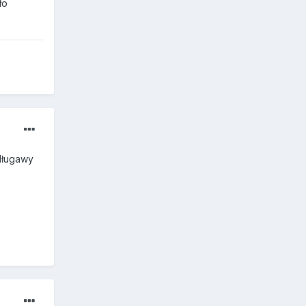
ło
ydługawy