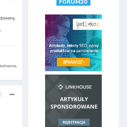
ł domeny,
ć
leżnienia,