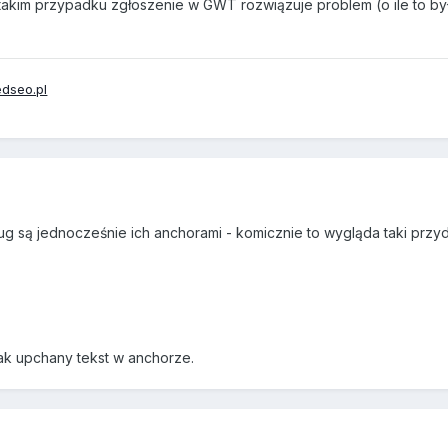
akim przypadku zgłoszenie w GWT rozwiązuje problem (o ile to by
dseo.pl
ug są jednocześnie ich anchorami - komicznie to wygląda taki prz
ak upchany tekst w anchorze.