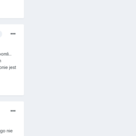
mli...
h
nie jest
ego nie