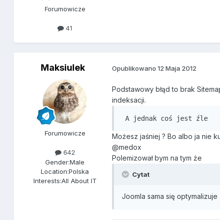
Forumowicze
41
Maksiulek
Opublikowano
12 Maja 2012
Podstawowy błąd to brak Sitemap
indeksacji.
 A jednak coś jest źle
Forumowicze
Możesz jaśniej ? Bo albo ja nie k
@medox
642
Polemizował bym na tym że
Gender:
Male
Location:
Polska
Cytat
Interests:
All About IT
Joomla sama się optymalizuje