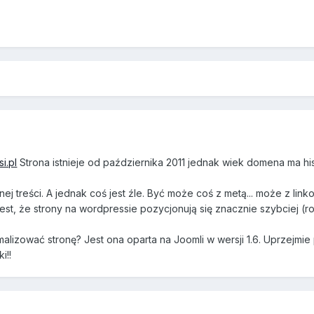
si.pl
Strona istnieje od października 2011 jednak wiek domena ma his
nej treści. A jednak coś jest źle. Być może coś z metą... może z lin
est, że strony na wordpressie pozycjonują się znacznie szybciej (ro
alizować stronę? Jest ona oparta na Joomli w wersji 1.6. Uprzejmie
i!!