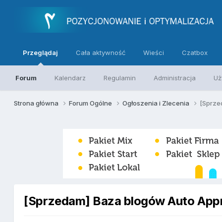
Przeglądaj
Cała aktywność
Wieści
Czatbox
Forum
Kalendarz
Regulamin
Administracja
Uż
Strona główna
Forum Ogólne
Ogłoszenia i Zlecenia
[Sprze
[Sprzedam] Baza blogów Auto App