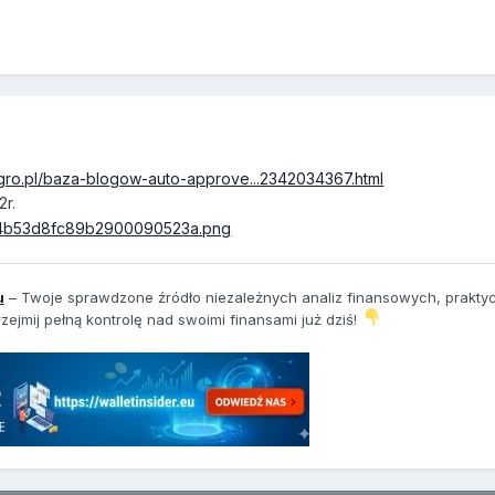
legro.pl/baza-blogow-auto-approve...2342034367.html
2r.
u
– Twoje sprawdzone źródło niezależnych analiz finansowych, prakty
zejmij pełną kontrolę nad swoimi finansami już dziś!