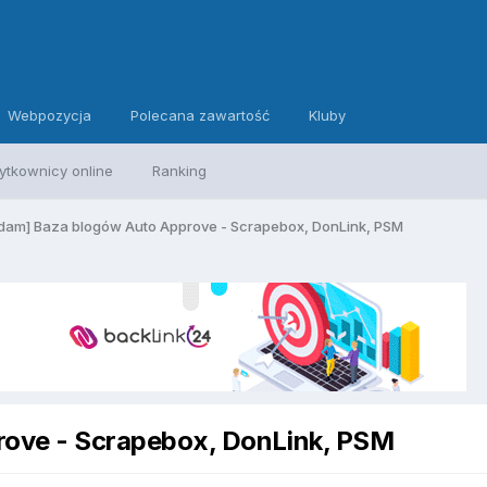
Webpozycja
Polecana zawartość
Kluby
ytkownicy online
Ranking
dam] Baza blogów Auto Approve - Scrapebox, DonLink, PSM
rove - Scrapebox, DonLink, PSM