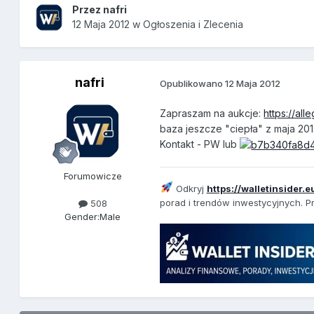
Przez
nafri
12 Maja 2012
w
Ogłoszenia i Zlecenia
nafri
Opublikowano
12 Maja 2012
Zapraszam na aukcje:
https://al
baza jeszcze "ciepła" z maja 201
Kontakt - PW lub
Forumowicze
Odkryj
https://walletinsider.e
porad i trendów inwestycyjnych. Pr
508
Gender:
Male