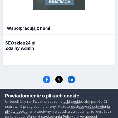
Współpracują z nami
SEOsklep24.pl
Zdalny Admin
Język
Polityka prywatności
Ciasteczka
Powiadomienie o plikach cookie
www.optymalizacja.com
Umieściliśmy na Twoim urządzeniu
pliki cookie
, aby pomóc Ci
Powered by Invision Community
usprawnić przeglądanie strony. Możesz
dostosować ustawienia
plików cookie
, w przeciwnym wypadku zakładamy, że wyrażasz
na to zgodę.
Warunki użytkowania
Polityka prywatności