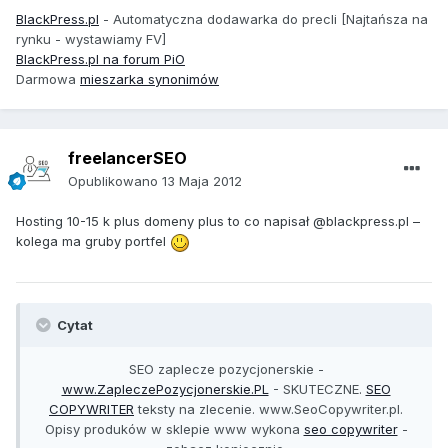
BlackPress.pl
- Automatyczna dodawarka do precli [Najtańsza na
rynku - wystawiamy FV]
BlackPress.pl na forum PiO
Darmowa
mieszarka synonimów
freelancerSEO
Opublikowano
13 Maja 2012
Hosting 10-15 k plus domeny plus to co napisał @blackpress.pl –
kolega ma gruby portfel
Cytat
SEO zaplecze pozycjonerskie -
www.ZapleczePozycjonerskie.PL
- SKUTECZNE.
SEO
COPYWRITER
teksty na zlecenie. www.SeoCopywriter.pl.
Opisy produków w sklepie www wykona
seo copywriter
-