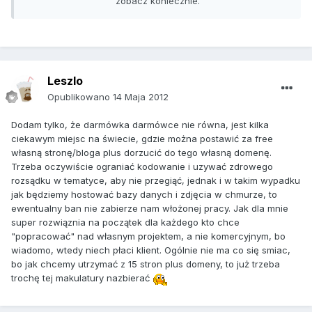
zobacz koniecznie.
Leszlo
Opublikowano
14 Maja 2012
Dodam tylko, że darmówka darmówce nie równa, jest kilka
ciekawym miejsc na świecie, gdzie można postawić za free
własną stronę/bloga plus dorzucić do tego własną domenę.
Trzeba oczywiście ograniać kodowanie i uzywać zdrowego
rozsądku w tematyce, aby nie przegiąć, jednak i w takim wypadku
jak będziemy hostować bazy danych i zdjęcia w chmurze, to
ewentualny ban nie zabierze nam włożonej pracy. Jak dla mnie
super rozwiąznia na początek dla każdego kto chce
"popracować" nad własnym projektem, a nie komercyjnym, bo
wiadomo, wtedy niech płaci klient. Ogólnie nie ma co się smiac,
bo jak chcemy utrzymać z 15 stron plus domeny, to już trzeba
trochę tej makulatury nazbierać