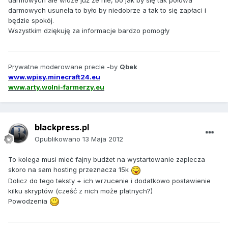
darmowych ale widze już że nie, bo jak by się tak połowa
darmowych usuneła to było by niedobrze a tak to się zapłaci i
będzie spokój.
Wszystkim dziękuję za informacje bardzo pomogły
Prywatne moderowane precle -by
Qbek
www.wpisy.minecraft24.eu
www.arty.wolni-farmerzy.eu
blackpress.pl
Opublikowano
13 Maja 2012
To kolega musi mieć fajny budżet na wystartowanie zaplecza
skoro na sam hosting przeznacza 15k
Dolicz do tego teksty + ich wrzucenie i dodatkowo postawienie
kilku skryptów (cześć z nich może płatnych?)
Powodzenia