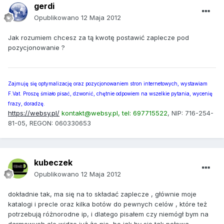
gerdi
Opublikowano
12 Maja 2012
Jak rozumiem chcesz za tą kwotę postawić zaplecze pod
pozycjonowanie ?
Zajmuję się optymalizację oraz pozycjonowaniem stron internetowych, wystawiam
F.Vat. Proszę śmiało pisać, dzwonić, chętnie odpowiem na wszelkie pytania, wycenię
frazy, doradzę.
https://websy.pl/
kontakt@websy.pl, tel: 697715522
, NIP: 716-254-
81-05, REGON: 060330653
kubeczek
Opublikowano
12 Maja 2012
dokładnie tak, ma się na to składać zaplecze , głównie moje
katalogi i precle oraz kilka botów do pewnych celów , które też
potrzebują różnorodne ip, i dlatego pisałem czy niemógł bym na