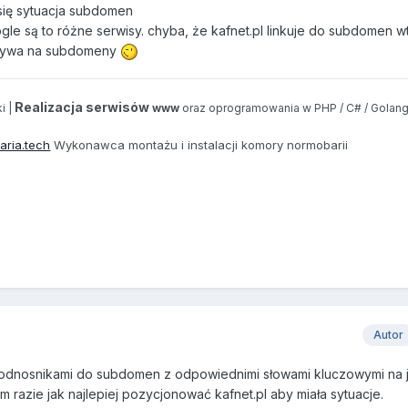
się sytuacja subdomen
gle są to różne serwisy. chyba, że kafnet.pl linkuje do subdomen 
pływa na subdomeny
Realizacja serwisów
i |
www
oraz oprogramowania w PHP / C# / Golang
aria.tech
Wykonawca montażu i instalacji komory normobarii
Autor
i z odnosnikami do subdomen z odpowiednimi słowami kluczowymi na 
 razie jak najlepiej pozycjonować kafnet.pl aby miała sytuacje.