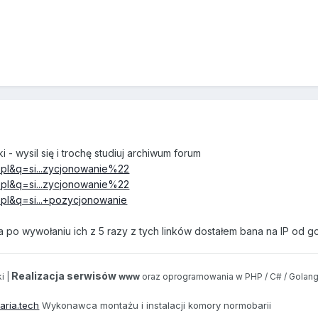
 wysil się i trochę studiuj archiwum forum
=pl&q=si...zycjonowanie%22
=pl&q=si...zycjonowanie%22
=pl&q=si...+pozycjonowanie
a po wywołaniu ich z 5 razy z tych linków dostałem bana na IP od 
Realizacja serwisów
i |
www
oraz oprogramowania w PHP / C# / Golang
aria.tech
Wykonawca montażu i instalacji komory normobarii