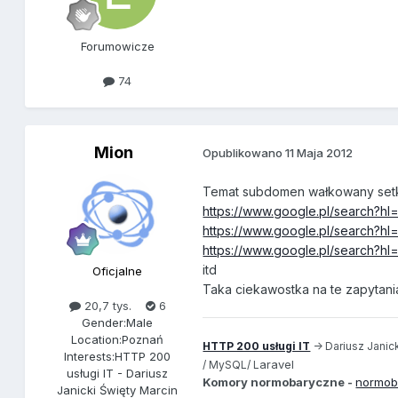
Forumowicze
74
Mion
Opublikowano
11 Maja 2012
Temat subdomen wałkowany setki -
https://www.google.pl/search?hl
https://www.google.pl/search?hl
https://www.google.pl/search?hl
itd
Oficjalne
Taka ciekawostka na te zapytani
20,7 tys.
6
Gender:
Male
Location:
Poznań
HTTP 200 usługi IT
-> Dariusz Janick
Interests:
HTTP 200
aravel
/ MySQL/ L
usługi IT - Dariusz
Komory normobaryczne -
normob
Janicki Święty Marcin