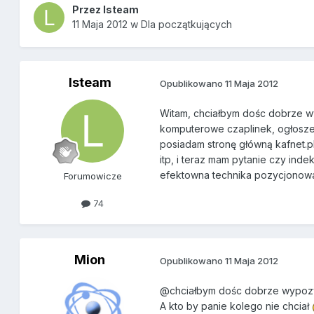
Przez
lsteam
11 Maja 2012
w
Dla początkujących
lsteam
Opublikowano
11 Maja 2012
Witam, chciałbym dośc dobrze w
komputerowe czaplinek, ogłoszen
posiadam stronę główną kafnet.pl 
itp, i teraz mam pytanie czy inde
efektowna technika pozycjonowani
Forumowicze
74
Mion
Opublikowano
11 Maja 2012
@chciałbym dośc dobrze wypoz
A kto by panie kolego nie chciał