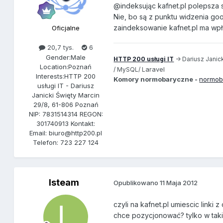
@indeksując kafnet.pl polepsza 
Nie, bo są z punktu widzenia goo
zaindeksowanie kafnet.pl ma w
Oficjalne
20,7 tys.
6
Gender:
Male
HTTP 200 usługi IT
-> Dariusz Janick
Location:
Poznań
aravel
/ MySQL/ L
Interests:
HTTP 200
Komory normobaryczne -
normob
usługi IT - Dariusz
Janicki Święty Marcin
29/8, 61-806 Poznań
NIP: 7831514314 REGON:
301740913 Kontakt:
Email: biuro@http200.pl
Telefon: 723 227 124
lsteam
Opublikowano
11 Maja 2012
czyli na kafnet.pl umiescic link
chce pozycjonować? tylko w takim