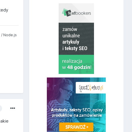
wtedy
 / Node.js
jakie