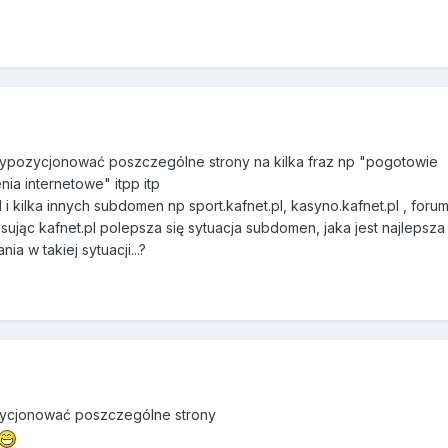
ypozycjonować poszczególne strony na kilka fraz np "pogotowie
ia internetowe" itpp itp
i kilka innych subdomen np sport.kafnet.pl, kasyno.kafnet.pl , forum
ksując kafnet.pl polepsza się sytuacja subdomen, jaka jest najlepsza 
a w takiej sytuacji...?
ycjonować poszczególne strony