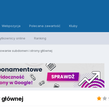
Webpozycja
Polecana zawartość
Kluby
ytkownicy online
Ranking
owanie subdomen i strony głównej
 głównej