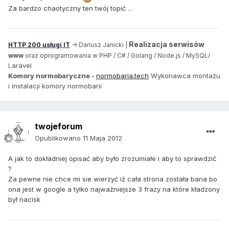
Za bardzo chaotyczny ten twój topić ...
Realizacja serwisów
HTTP 200 usługi IT
-> Dariusz Janicki |
www
oraz oprogramowania w PHP / C# / Golang / Node.js / MySQL/
aravel
L
Komory normobaryczne -
normobaria.tech
Wykonawca montażu
i instalacji komory normobarii
twojeforum
Opublikowano
11 Maja 2012
A jak to dokładniej opisać aby było zrozumiałe i aby to sprawdzić
?
Za pewne nie chce mi sie wierzyć iż cała strona została bana bo
ona jest w google a tylko najważniejsze 3 frazy na które kładzony
był nacisk