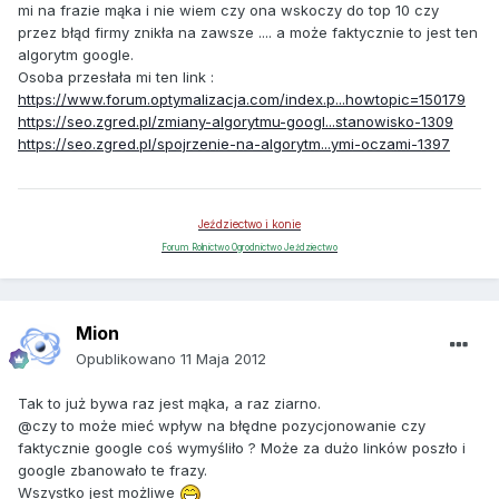
mi na frazie mąka i nie wiem czy ona wskoczy do top 10 czy
przez błąd firmy znikła na zawsze .... a może faktycznie to jest ten
algorytm google.
Osoba przesłała mi ten link :
https://www.forum.optymalizacja.com/index.p...howtopic=150179
https://seo.zgred.pl/zmiany-algorytmu-googl...stanowisko-1309
https://seo.zgred.pl/spojrzenie-na-algorytm...ymi-oczami-1397
Jeździectwo i konie
Forum Rolnictwo Ogrodnictwo Jeździectwo
Mion
Opublikowano
11 Maja 2012
Tak to już bywa raz jest mąka, a raz ziarno.
@czy to może mieć wpływ na błędne pozycjonowanie czy
faktycznie google coś wymyśliło ? Może za dużo linków poszło i
google zbanowało te frazy.
Wszystko jest możliwe