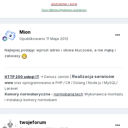
Jeździectwo i konie
Forum Rolnictwo Ogrodnictwo Jeździectwo
Mion
Opublikowano
11 Maja 2012
Najlepiej podając wprost adres i słowa kluczowe, a nie mąkę i
zakwasy
Realizacja serwisów
HTTP 200 usługi IT
-> Dariusz Janicki |
www
oraz oprogramowania w PHP / C# / Golang / Node.js / MySQL/
aravel
L
Komory normobaryczne -
normobaria.tech
Wykonawca montażu
i instalacji komory normobarii
twojeforum