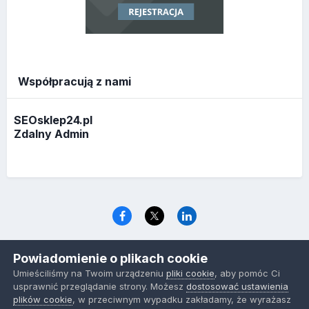
Współpracują z nami
SEOsklep24.pl
Zdalny Admin
Język
Polityka prywatności
Ciasteczka
Powiadomienie o plikach cookie
www.optymalizacja.com
Umieściliśmy na Twoim urządzeniu
pliki cookie
, aby pomóc Ci
Powered by Invision Community
usprawnić przeglądanie strony. Możesz
dostosować ustawienia
plików cookie
, w przeciwnym wypadku zakładamy, że wyrażasz