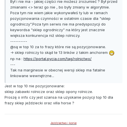
Był i nie ma - jakiej części nie możesz zrozumieć ? Był przed
zmianami <> teraz go nie , bo były zmiany w algorytmie.
Poza tym nie wiem jakie wykonywałeś ty lub w ramach
pozycjonowania czynności w ostatnim czasie dla "sklep
ogrodniczy".Poza tym serwis nie ma predyspozycji do
keywordsa "sklep ogrodniczy" na który jest znacznie
większa konkurencja niż sklep rolniczy.
----------
@są w top 10 za to frazy które nie są pozycjonowane.
-> sklep rolniczy to skąd te 13 linków z takim anchorem
np na :
https://portal.pycia.com/tag/rolnictwo/
---
Tak na marginesie w obecnej wersji sklep ma fatalne
linkowane wewnętrzne...
Jest w top 10 nie pozycjonowane:
sklep zabawki rolnicze oraz sklep opony rolnicze.
Proszę o info czy jest szansa na uzyskanie pozycji top 10 dla
frazy sklep jeździecki oraz villa horse ?
Jeździectwo i konie