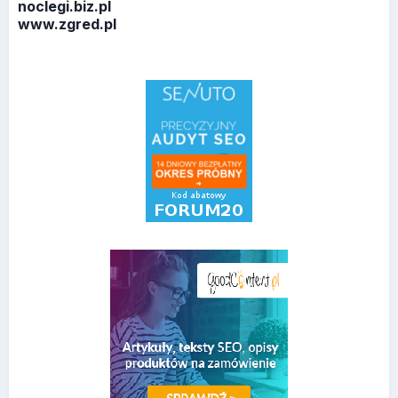
noclegi.biz.pl
www.zgred.pl