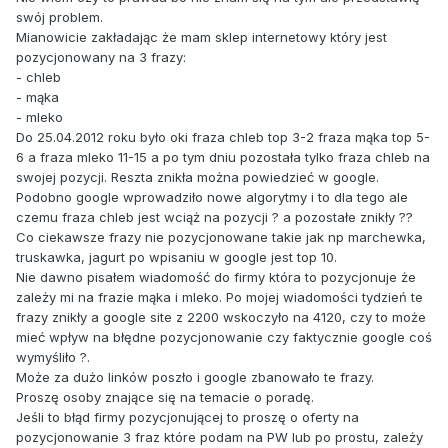
swój problem.
Mianowicie zakładając że mam sklep internetowy który jest
pozycjonowany na 3 frazy:
- chleb
- mąka
- mleko
Do 25.04.2012 roku było oki fraza chleb top 3-2 fraza mąka top 5-
6 a fraza mleko 11-15 a po tym dniu pozostała tylko fraza chleb na
swojej pozycji. Reszta znikła można powiedzieć w google.
Podobno google wprowadziło nowe algorytmy i to dla tego ale
czemu fraza chleb jest wciąż na pozycji ? a pozostałe znikły ??
Co ciekawsze frazy nie pozycjonowane takie jak np marchewka,
truskawka, jagurt po wpisaniu w google jest top 10.
Nie dawno pisałem wiadomość do firmy która to pozycjonuje że
zależy mi na frazie mąka i mleko. Po mojej wiadomości tydzień te
frazy znikły a google site z 2200 wskoczyło na 4120, czy to może
mieć wpływ na błędne pozycjonowanie czy faktycznie google coś
wymyśliło ?.
Może za dużo linków poszło i google zbanowało te frazy.
Proszę osoby znające się na temacie o poradę.
Jeśli to błąd firmy pozycjonującej to proszę o oferty na
pozycjonowanie 3 fraz które podam na PW lub po prostu, zależy