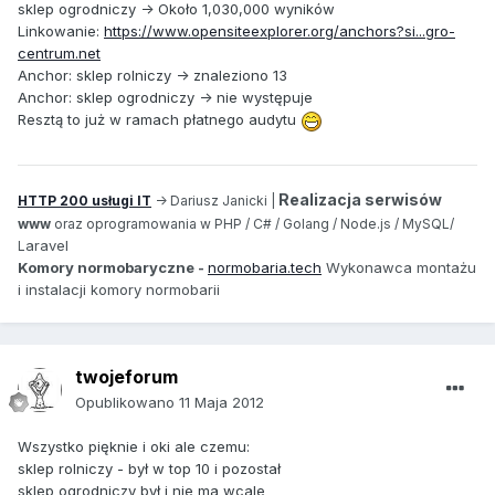
sklep ogrodniczy -> Około 1,030,000 wyników
Linkowanie:
https://www.opensiteexplorer.org/anchors?si...gro-
centrum.net
Anchor: sklep rolniczy -> znaleziono 13
Anchor: sklep ogrodniczy -> nie występuje
Resztą to już w ramach płatnego audytu
Realizacja serwisów
HTTP 200 usługi IT
-> Dariusz Janicki |
www
oraz oprogramowania w PHP / C# / Golang / Node.js / MySQL/
aravel
L
Komory normobaryczne -
normobaria.tech
Wykonawca montażu
i instalacji komory normobarii
twojeforum
Opublikowano
11 Maja 2012
Wszystko pięknie i oki ale czemu:
sklep rolniczy - był w top 10 i pozostał
sklep ogrodniczy był i nie ma wcale