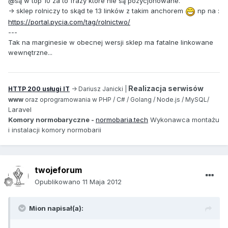
@są w top 10 za to frazy które nie są pozycjonowane.
-> sklep rolniczy to skąd te 13 linków z takim anchorem
np na :
https://portal.pycia.com/tag/rolnictwo/
---
Tak na marginesie w obecnej wersji sklep ma fatalne linkowane
wewnętrzne...
Realizacja serwisów
HTTP 200 usługi IT
-> Dariusz Janicki |
www
oraz oprogramowania w PHP / C# / Golang / Node.js / MySQL/
aravel
L
Komory normobaryczne -
normobaria.tech
Wykonawca montażu
i instalacji komory normobarii
twojeforum
Opublikowano
11 Maja 2012
Mion napisał(a):