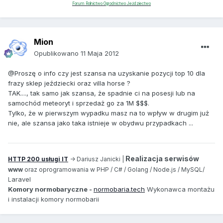
Forum Rolnictwo Ogrodnictwo Jeździectwo
Mion
Opublikowano
11 Maja 2012
@Proszę o info czy jest szansa na uzyskanie pozycji top 10 dla
frazy sklep jeździecki oraz villa horse ?
TAK...., tak samo jak szansa, że spadnie ci na posesji lub na
samochód meteoryt i sprzedaż go za 1M $$$.
Tylko, że w pierwszym wypadku masz na to wpływ w drugim już
nie, ale szansa jako taka istnieje w obydwu przypadkach ...
Realizacja serwisów
HTTP 200 usługi IT
-> Dariusz Janicki |
www
oraz oprogramowania w PHP / C# / Golang / Node.js / MySQL/
aravel
L
Komory normobaryczne -
normobaria.tech
Wykonawca montażu
i instalacji komory normobarii