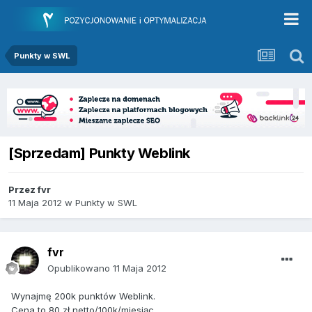
Punkty w SWL
[Sprzedam] Punkty Weblink
Przez
fvr
11 Maja 2012
w
Punkty w SWL
fvr
Opublikowano
11 Maja 2012
Wynajmę 200k punktów Weblink.
Cena to 80 zł netto/100k/miesiąc.