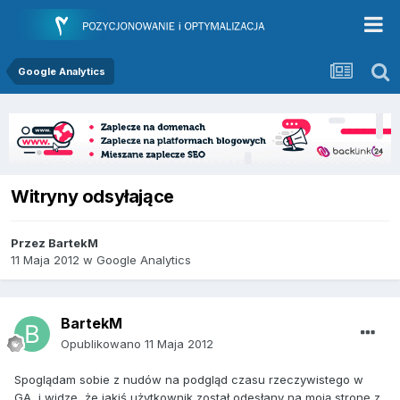
Google Analytics
Witryny odsyłające
Przez
BartekM
11 Maja 2012
w
Google Analytics
BartekM
Opublikowano
11 Maja 2012
Spoglądam sobie z nudów na podgląd czasu rzeczywistego w
GA, i widzę, że jakiś użytkownik został odesłany na moją stronę z