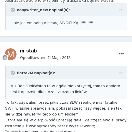
Jeśli zachowacie to w tajemnicy, truskawka będzie wasza.
copywriter_new napisał(a):
- nie jestem babą a młodą SINGIELKĄ !!!!!!!!!!!!!!!
m-stab
Opublikowano
11 Maja 2012
BartekM napisał(a):
A z BackLinkWatch to w ogóle nie korzystaj, tam to dopiero
jest tragicznie długi czas zliczania linków.
To fakt używałem przez jakiś czas BLW i reakcje miał fatalne.
GWT właśnie sprawdziłem, pokazał sześć razy więcej, ale i tak
nie widzę nawet 1/4 tego co umieściłem.
Uzbrajam się w cierpliwość i pracuję dalej. Za część swojej pracy
zostałem już wynagrodzony przez wyszukiwarkę.
To miłe bo motywuje do dalszej pracy.