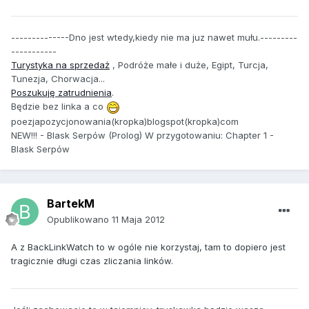
--------------Dno jest wtedy,kiedy nie ma juz nawet mułu.---------
-----------
Turystyka na sprzedaż
, Podróże małe i duże, Egipt, Turcja,
Tunezja, Chorwacja...
Poszukuję zatrudnienia
.
Będzie bez linka a co
poezjapozycjonowania(kropka)blogspot(kropka)com
NEW!!! - Blask Serpów (Prolog) W przygotowaniu: Chapter 1 -
Blask Serpów
BartekM
Opublikowano
11 Maja 2012
A z BackLinkWatch to w ogóle nie korzystaj, tam to dopiero jest
tragicznie długi czas zliczania linków.