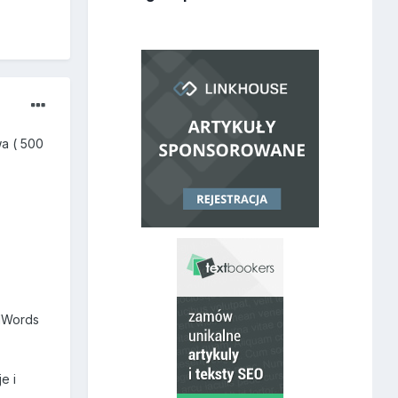
a ( 500
AdWords
e i