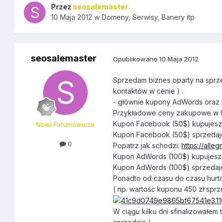
Przez
seosalemaster
10 Maja 2012
w
Domeny, Serwisy, Banery itp
seosalemaster
Opublikowano
10 Maja 2012
Sprzedam biznes oparty na sprz
kontaktów w cenie ) .
- głównie kupony AdWords oraz F
Przykładowe ceny zakupowe w 
Kupon Facebook (50$) kupujesz 
Nowi Forumowicze
Kupon Facebook (50$) sprzedajes
0
Popatrz jak schodzi:
https://alle
Kupon AdWords (100$) kupujesz 
Kupon AdWords (100$) sprzedaje
Ponadto od czasu do czasu hurt
( np. wartośc kuponu 450 zł sprzed
W ciągu kilku dni sfinalizowałem t