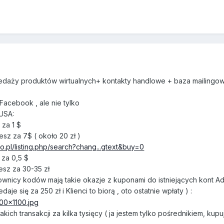
edaży produktów wirtualnych+ kontakty handlowe + baza mailingow
acebook , ale nie tylko
USA:
za 1 $
z za 7$ ( około 20 zł )
gro.pl/listing.php/search?chang...gtext&buy=0
za 0,5 $
sz za 30-35 zł
ownicy kodów mają takie okazje z kuponami do istniejących kont 
aje się za 250 zł i Klienci to biorą , oto ostatnie wpłaty ) :
akich transakcji za kilka tysięcy ( ja jestem tylko pośrednikiem, kupuj