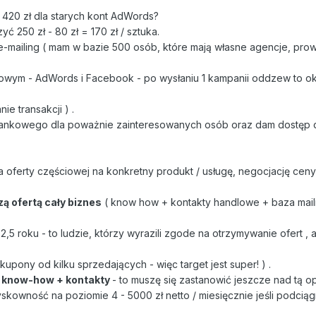
 420 zł dla starych kont AdWords?
zyć 250 zł - 80 zł = 170 zł / sztuka.
t e-mailing ( mam w bazie 500 osób, które mają własne agencje, pro
etowym - AdWords i Facebook - po wysłaniu 1 kampanii oddzew to o
ie transakcji ) .
bankowego dla poważnie zainteresowanych osób oraz dam dostęp 
oferty częściowej na konkretny produkt / usługę, negocjację ceny
ą ofertą cały biznes
( know how + kontakty handlowe + baza mai
5 roku - to ludzie, którzy wyrazili zgode na otrzymywanie ofert , a
 kupony od kilku sprzedających - więc target jest super! ) .
 know-how + kontakty
- to muszę się zastanowić jeszcze nad tą op
kowność na poziomie 4 - 5000 zł netto / miesięcznie jeśli podciąg