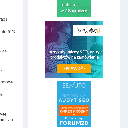
wadą
koło 10%
do e-
 .
lingowa
le
cją.
niesz to