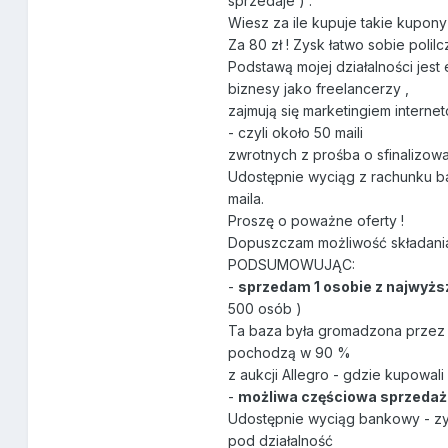
sprzedaje ) .
Wiesz za ile kupuje takie kupony
Za 80 zł ! Zysk łatwo sobie polilc
Podstawą mojej działalności jes
biznesy jako freelancerzy ,
zajmują się marketingiem intern
- czyli około 50 maili
zwrotnych z prośba o sfinalizowan
Udostępnie wyciąg z rachunku 
maila.
Proszę o poważne oferty !
Dopuszczam możliwość składania 
PODSUMOWUJĄC:
-
sprzedam 1 osobie z najwyższ
500 osób )
Ta baza była gromadzona przez 2,
pochodzą w 90 %
z aukcji Allegro - gdzie kupowali
-
możliwa częściowa sprzedaż
Udostępnie wyciąg bankowy - zys
pod działalność