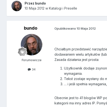
Przez
bundo
10 Maja 2012
w
Katalogi i Preselle
bundo
Opublikowano
10 Maja 2012
Chciałbym przedstawić narzędzi
dodawaniem wielu artykułów (lub
Zasada działania jest prosta:
Forumowicze
Użytkownik dodaje zsynoni
34
wymagania.
Tekst zostaje wysłany do 
… i jeśli spełnia wymagani
Obecnie jest to 41 blogów WP p
kategorii ma inny adres IP. Pomyś