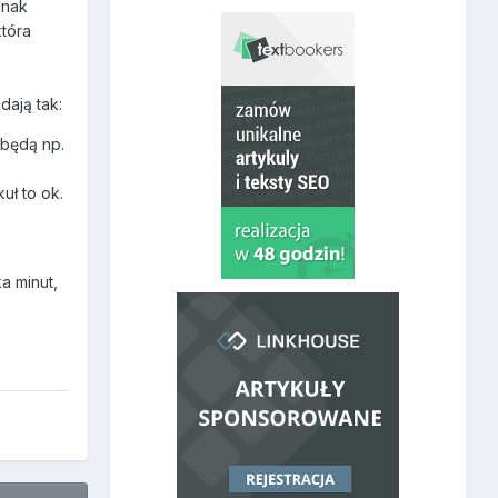
dnak
która
dają tak:
 będą np.
uł to ok.
a minut,