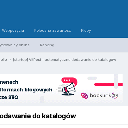
Webpozycja
Polecana zawartość
Kluby
ytkownicy online
Ranking
selle
[startup] VitPost – automatyczne dodawanie do katalogów
dodawanie do katalogów