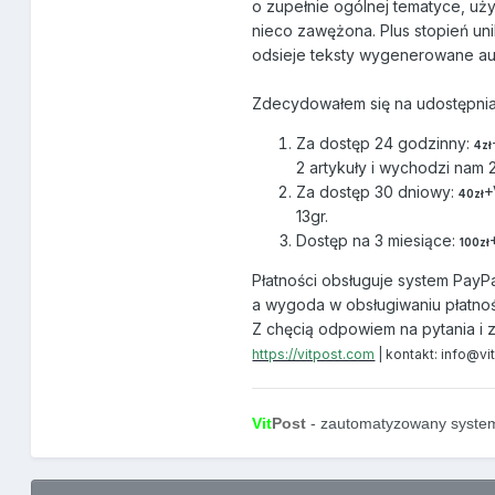
o zupełnie ogólnej tematyce, uży
nieco zawężona. Plus stopień un
odsieje teksty wygenerowane au
Zdecydowałem się na udostępnian
Za dostęp 24 godzinny:
4zł
2 artykuły i wychodzi nam 
Za dostęp 30 dniowy:
+
40zł
13gr.
Dostęp na 3 miesiące:
100zł
Płatności obsługuje system PayPa
a wygoda w obsługiwaniu płatno
Z chęcią odpowiem na pytania i 
https://vitpost.com
| kontakt: info@v
Vit
Post
- zautomatyzowany syste