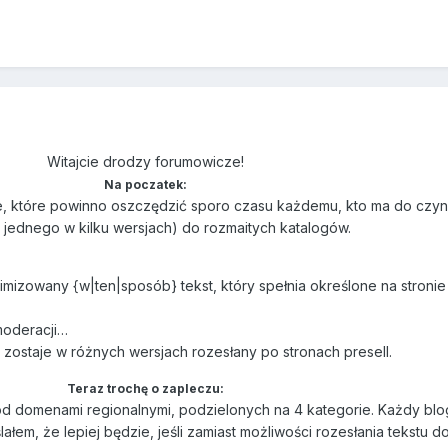
Witajcie drodzy forumowicze!
Na poczatek:
e, które powinno oszczędzić sporo czasu każdemu, kto ma do czyn
 jednego w kilku wersjach) do rozmaitych katalogów.
mizowany {w|ten|sposób} tekst, który spełnia określone na stronie
moderacji…
a, zostaje w różnych wersjach rozesłany po stronach presell.
Teraz trochę o zapleczu:
od domenami regionalnymi, podzielonych na 4 kategorie. Każdy bl
lałem, że lepiej będzie, jeśli zamiast możliwości rozesłania tekstu d