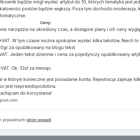
tkownik będzie mógł wysłać artykuł do 10, których tematyka jest je
ikatowości postów będzie większy. Poza tym dochodzi moderacja, 
tomatycznie.
Ceny:
ie narzędzia na określony czas, a dostępne plany i ich ceny wyglą
+VAT. W tym czasie można spokojnie wysłać kilka tekstów. Niech to
20gr za opublikowany na blogu tekst.
VAT. Jeden tekst dziennie i cena za pojedynczy opublikowany artyk
+VAT. Ok. 33zł za miesiąc.
l w którym konieczne jest posiadanie konta. Rejestracja zajmuje kilk
ści jest nieprawdopodobna.
zachęcam do korzystania!
itpost.com
m prywatnych
stron presell
.