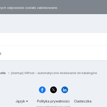
ych odpowiedzi zostało zablokowane.
ę.
selle
[startup] VitPost – automatyczne dodawanie do katalogów
Język
Polityka prywatności
Ciasteczka
www.optymalizacja.com