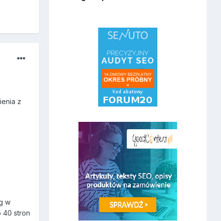
ienia z
og w
o 40 stron