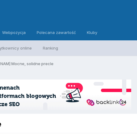
Webpozycja
Polecana zawartość
Kluby
ytkownicy online
Ranking
AM] Mocne, solidne precle
e