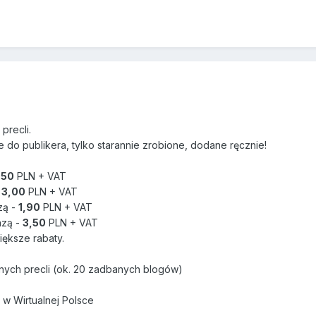
precli.
 do publikera, tylko starannie zrobione, dodane ręcznie!
,50
PLN + VAT
-
3,00
PLN + VAT
azą -
1,90
PLN + VAT
razą -
3,50
PLN + VAT
ększe rabaty.
nych precli (ok. 20 zadbanych blogów)
 w Wirtualnej Polsce