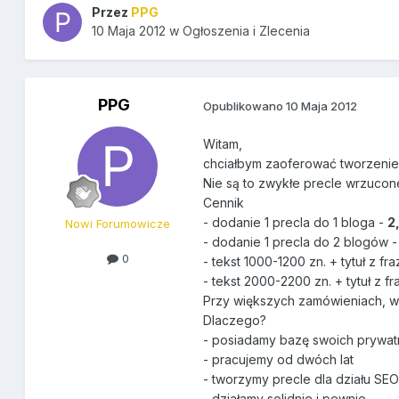
Przez
PPG
10 Maja 2012
w
Ogłoszenia i Zlecenia
PPG
Opublikowano
10 Maja 2012
Witam,
chciałbym zaoferować tworzenie 
Nie są to zwykłe precle wrzucone
Cennik
- dodanie 1 precla do 1 bloga -
2
Nowi Forumowicze
- dodanie 1 precla do 2 blogów 
0
- tekst 1000-1200 zn. + tytuł z fr
- tekst 2000-2200 zn. + tytuł z f
Przy większych zamówieniach, wi
Dlaczego?
- posiadamy bazę swoich prywat
- pracujemy od dwóch lat
- tworzymy precle dla działu SEO
- działamy solidnie i pewnie