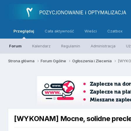
Przeglądaj
Cała aktywność
Wieści
Czatbox
Forum
Kalendarz
Regulamin
Administracja
Uż
Strona główna
Forum Ogólne
Ogłoszenia i Zlecenia
[WYKON
[WYKONAM] Mocne, solidne precl