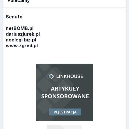
Polecamy
Senuto
netBOMB.pl
dariuszjurek.pl
noclegi.biz.pl
www.zgred.pl