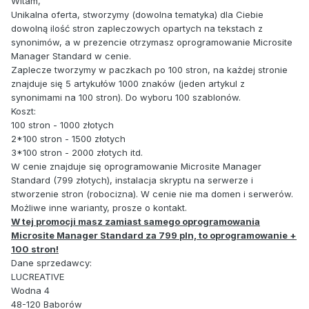
Witam,
Unikalna oferta, stworzymy (dowolna tematyka) dla Ciebie
dowolną ilość stron zapleczowych opartych na tekstach z
synonimów, a w prezencie otrzymasz oprogramowanie Microsite
Manager Standard w cenie.
Zaplecze tworzymy w paczkach po 100 stron, na każdej stronie
znajduje się 5 artykułów 1000 znaków (jeden artykul z
synonimami na 100 stron). Do wyboru 100 szablonów.
Koszt:
100 stron - 1000 złotych
2*100 stron - 1500 złotych
3*100 stron - 2000 złotych itd.
W cenie znajduje się oprogramowanie Microsite Manager
Standard (799 złotych), instalacja skryptu na serwerze i
stworzenie stron (robocizna). W cenie nie ma domen i serwerów.
Możliwe inne warianty, prosze o kontakt.
W tej promocji masz zamiast samego oprogramowania
Microsite Manager Standard za 799 pln, to oprogramowanie +
100 stron!
Dane sprzedawcy:
LUCREATIVE
Wodna 4
48-120 Baborów