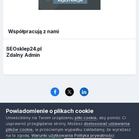
Współpracują z nami
SEOsklep24.pl
Zdalny Admin
Język
Polityka prywatności
Ciasteczka
Powiadomienie o plikach cookie
www.optymalizacja.com
Umieściliśmy na Twoim urządzeniu
pliki cookie
, aby pomóc Ci
Powered by Invision Community
usprawnić przeglądanie strony. Możesz
dostosować ustawienia
plików cookie
, w przeciwnym wypadku zakładamy, że wyrażasz
na to zgodę.
Warunki użytkowania
Polityka prywatności