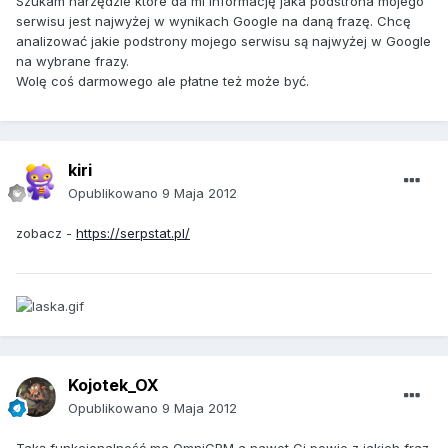
Szukam narzędzie które da mi informację jaka podstrona mojego
serwisu jest najwyżej w wynikach Google na daną frazę. Chcę
analizować jakie podstrony mojego serwisu są najwyżej w Google
na wybrane frazy.
Wolę coś darmowego ale płatne też może być.
kiri
Opublikowano
9 Maja 2012
zobacz -
https://serpstat.pl/
Kojotek_OX
Opublikowano
9 Maja 2012
Taką funkcjonalność ma OmniCRM a nawet Ci powie z jakich fraz