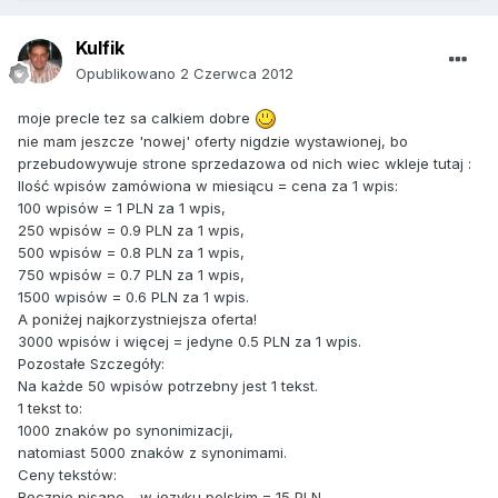
Kulfik
Opublikowano
2 Czerwca 2012
moje precle tez sa calkiem dobre
nie mam jeszcze 'nowej' oferty nigdzie wystawionej, bo
przebudowywuje strone sprzedazowa od nich wiec wkleje tutaj :
Ilość wpisów zamówiona w miesiącu = cena za 1 wpis:
100 wpisów = 1 PLN za 1 wpis,
250 wpisów = 0.9 PLN za 1 wpis,
500 wpisów = 0.8 PLN za 1 wpis,
750 wpisów = 0.7 PLN za 1 wpis,
1500 wpisów = 0.6 PLN za 1 wpis.
A poniżej najkorzystniejsza oferta!
3000 wpisów i więcej = jedyne 0.5 PLN za 1 wpis.
Pozostałe Szczegóły:
Na każde 50 wpisów potrzebny jest 1 tekst.
1 tekst to:
1000 znaków po synonimizacji,
natomiast 5000 znaków z synonimami.
Ceny tekstów:
Ręcznie pisane - w języku polskim = 15 PLN,