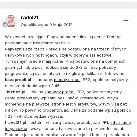
radol21
Opublikowano
9 Maja 2012
W czasach szalejące Pingwina mocne linki są cenie. Dlatego
polecam moje trzy płatne precelki.
Najważniejsza rzecz - precle są postawione na trzech różnych,
dedykowanych hostingach, czyli w dobrym sąsiedztwie.
Tym samym precle mają różne IP, są postawione na domenach
głównych .pl, wpisy indeksują się do 2-3 dni bez potrzeby
pingowania, są systematycznie i z głową, delikatnie linkowane.
bazaprecli.pl
- zadbany,
mocny precel
, PR2, ogólnotematyczny,
cena za dodanie wpisu 2,46
1biznes.pl
- kolejny
zadbany precel
, PR2, ogólnotematyczny,
gęsto przeplatany wpisami bez linków. Przykładowo, w tym
momencie na pierwszej stronie jest 9 artykułów, w tym 3 są bez
linków. To powinno procentować. Cena za dodanie wpisu póki co
1,23 - wkrótce będzie wyższa.
travel21.pl
- ostatni, w miarę świeży precel, już z PR1,
informacje
turystyczne
i wszystko co z tym związane to przewodni temat.
Podobnie jak u poprzednika, zawartość jest i będzie przeplatana