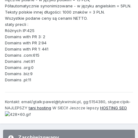
Półautomatycznie synonimizowane - w języku angielskim = 5PLN.
Teksty polskie innej długości: 1000 znaków = 3 PLN.
Wszystkie podane ceny są cenami NETTO.
staty precli :
Różnych IP:425
Domains with PR 3: 2
Domains with PR 2:94
Domains with PR 1: 441
Domains .com:615
Domains .net:91
Domains .org:0
Domains .biz:9
Domains .pl:11
Kontakt: email/gtalk:pawel@tykwinski.pl, gg:5154380, skype:clpik-
NAJLEPSZY
tani hosting
W SIECI! Jeszcze lepszy
HOSTING SEO
Zarchiwizowany