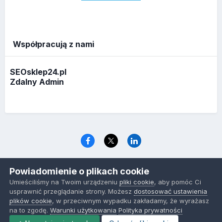
Współpracują z nami
SEOsklep24.pl
Zdalny Admin
Język
Polityka prywatności
Ciasteczka
Powiadomienie o plikach cookie
www.optymalizacja.com
Umieściliśmy na Twoim urządzeniu
pliki cookie
, aby pomóc Ci
Powered by Invision Community
usprawnić przeglądanie strony. Możesz
dostosować ustawienia
plików cookie
, w przeciwnym wypadku zakładamy, że wyrażasz
na to zgodę.
Warunki użytkowania
Polityka prywatności