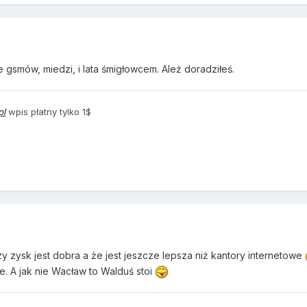
gsmów, miedzi, i lata śmigłowcem. Ależ doradziłeś.
pl
wpis płatny tylko 1$
y zysk jest dobra a że jest jeszcze lepsza niż kantory internetowe
e. A jak nie Wacław to Walduś stoi