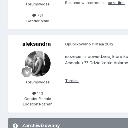
Reklama w internecie -
baza firm
-
Forumowicze
731
Gender:
Male
aleksandra
Opublikowano
11 Maja 2012
możecie mi powiedzieć, które ko
Ameryki ) ?? Gdzie konto dolaro
Torebki
Forumowicze
143
Gender:
Female
Location:
Poznań
Zarchiwizowany