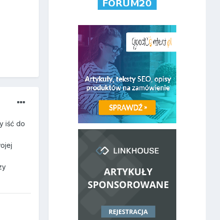
y iść do
ojej
zy