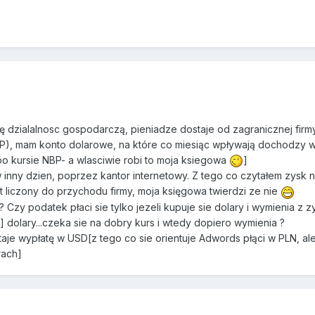
 dzialalnosc gospodarczą, pieniadze dostaje od zagranicznej firmy
P), mam konto dolarowe, na które co miesiąc wpływają dochodzy 
o kursie NBP- a wlasciwie robi to moja ksiegowa
]
nny dzien, poprzez kantor internetowy. Z tego co czytałem zysk n
 liczony do przychodu firmy, moja księgowa twierdzi ze nie
t? Czy podatek płaci sie tylko jezeli kupuje sie dolary i wymienia z 
] dolary...czeka sie na dobry kurs i wtedy dopiero wymienia ?
je wypłatę w USD[z tego co sie orientuje Adwords płąci w PLN, ale
rach]