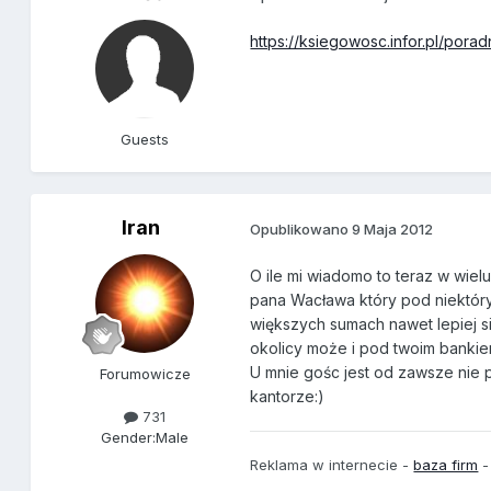
https://ksiegowosc.infor.pl/porad
Guests
Iran
Opublikowano
9 Maja 2012
O ile mi wiadomo to teraz w wie
pana Wacława który pod niektórym
większych sumach nawet lepiej s
okolicy może i pod twoim banki
U mnie gośc jest od zawsze nie 
Forumowicze
kantorze:)
731
Gender:
Male
Reklama w internecie -
baza firm
-