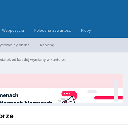
Webpozycja
Polecana zawartość
Kluby
ytkownicy online
Ranking
odatek od kazdej wymiany w kantorze
orze