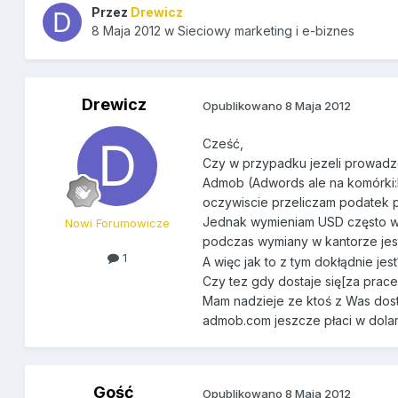
Przez
Drewicz
8 Maja 2012
w
Sieciowy marketing i e-biznes
Drewicz
Opublikowano
8 Maja 2012
Cześć,
Czy w przypadku jezeli prowadzę
Admob (Adwords ale na komórki:
oczywiscie przeliczam podatek p
Jednak wymieniam USD często w i
Nowi Forumowicze
podczas wymiany w kantorze jest
1
A więc jak to z tym dokłądnie jes
Czy tez gdy dostaje się[za prace
Mam nadzieje ze ktoś z Was dosta
admob.com jeszcze płaci w dola
Gość
Opublikowano
8 Maja 2012