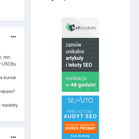
, min
w USD[tu
a kursie
zyskiem?
 niestety