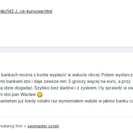
niki/142,J...ce-kursowe.html
lu bankach można z konta wypłacić w walucie obcej .Potem wystarcz
i bankami stoi i daje zawsze min. 5 groszy więcej na euro, a przy
ię idzie dogadać. Szybko bez śladów i z zyskiem. I ty sprawdź w sw
em stoi pan Wacław
pamietam już kiedy ostatni raz wymieniałem walute w jakims banku c
 katalog firm +
seomaster script