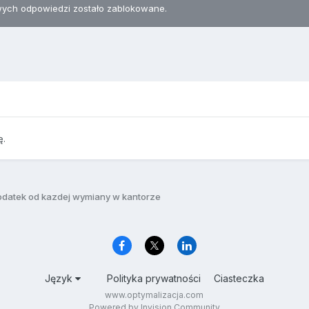
ych odpowiedzi zostało zablokowane.
ę.
odatek od kazdej wymiany w kantorze
Język
Polityka prywatności
Ciasteczka
www.optymalizacja.com
Powered by Invision Community