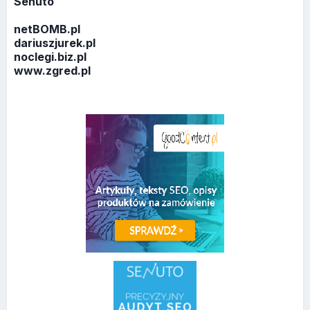
Senuto
netBOMB.pl
dariuszjurek.pl
noclegi.biz.pl
www.zgred.pl