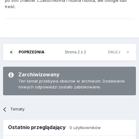
po 500 znaków. Czasochłonna i nudna robota, ale Google lubi
treść.
POPRZEDNIA
Strona 2 z 2
DALEJ
Zarchiwizowany
Ten temat przebywa obecnie w archiwum. Dodawanie
nowych odpowiedzi zostało zablokowane.
Tematy
Ostatnio przeglądający
0 użytkowników