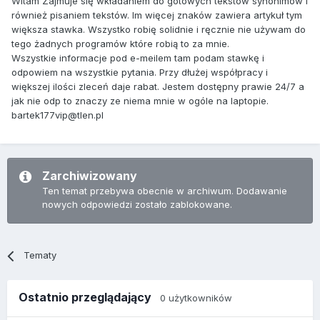
Witam Zajmuje się wkładaniem do gotowych tekstów synonimów i
również pisaniem tekstów. Im więcej znaków zawiera artykuł tym
większa stawka. Wszystko robię solidnie i ręcznie nie używam do
tego żadnych programów które robią to za mnie.
Wszystkie informacje pod e-meilem tam podam stawkę i
odpowiem na wszystkie pytania. Przy dłużej współpracy i
większej ilości zleceń daje rabat. Jestem dostępny prawie 24/7 a
jak nie odp to znaczy ze niema mnie w ogóle na laptopie.
bartek177vip@tlen.pl
Zarchiwizowany
Ten temat przebywa obecnie w archiwum. Dodawanie
nowych odpowiedzi zostało zablokowane.
Tematy
Ostatnio przeglądający
0 użytkowników