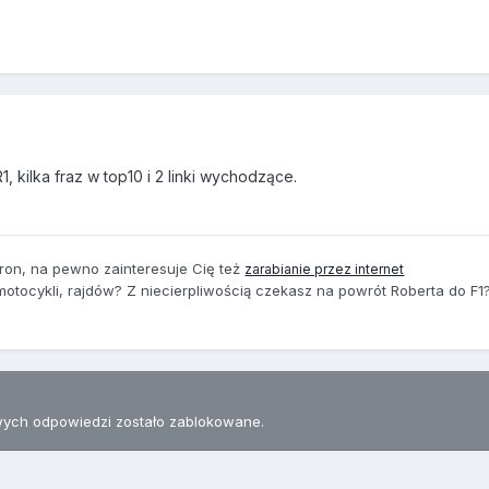
, kilka fraz w top10 i 2 linki wychodzące.
tron, na pewno zainteresuje Cię też
zarabianie przez internet
ocykli, rajdów? Z niecierpliwością czekasz na powrót Roberta do F1?
ych odpowiedzi zostało zablokowane.