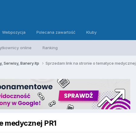
Webpozycja
Polecana zawartość
Kluby
ytkownicy online
Ranking
, Serwisy, Banery itp
Sprzedam link na stronie o tematyce medycznej
ce medycznej PR1