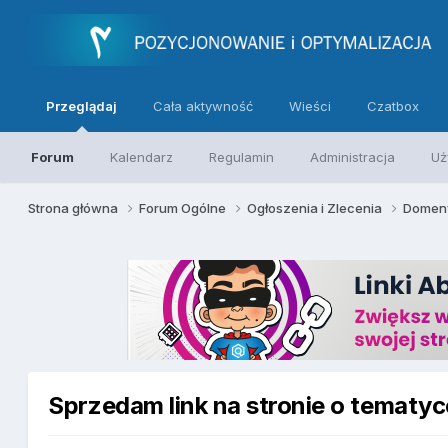
Przeglądaj
Cała aktywność
Wieści
Czatbox
Forum
Kalendarz
Regulamin
Administracja
Uż
Strona główna
Forum Ogólne
Ogłoszenia i Zlecenia
Domeny
Sprzedam link na stronie o tematy