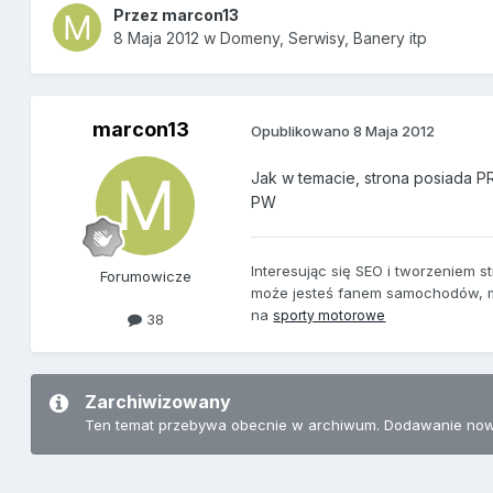
Przez
marcon13
8 Maja 2012
w
Domeny, Serwisy, Banery itp
marcon13
Opublikowano
8 Maja 2012
Jak w temacie, strona posiada PR1
PW
Interesując się SEO i tworzeniem s
Forumowicze
może jesteś fanem samochodów, mot
na
sporty motorowe
38
Zarchiwizowany
Ten temat przebywa obecnie w archiwum. Dodawanie now