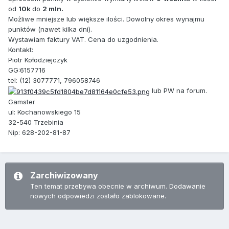
od
10k
do
2 mln.
Możliwe mniejsze lub większe ilości. Dowolny okres wynajmu
punktów (nawet kilka dni).
Wystawiam faktury VAT. Cena do uzgodnienia.
Kontakt:
Piotr Kołodziejczyk
GG:6157716
tel: (12) 3077771, 796058746
lub PW na forum.
Gamster
ul: Kochanowskiego 15
32-540 Trzebinia
Nip: 628-202-81-87
Zarchiwizowany
Ten temat przebywa obecnie w archiwum. Dodawanie
nowych odpowiedzi zostało zablokowane.