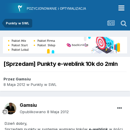
Punkty w SWL
[Sprzedam] Punkty e-weblink 10k do 2mln
Przez
Gamsiu
8 Maja 2012
w
Punkty w SWL
Gamsiu
Opublikowano
8 Maja 2012
Dzień dobry,
Sprzedam punkty w systemie wymiany linków
e-weblink
w ilości