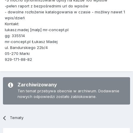
-3 mocno synonimizowane opisy na każde 100 wpisów
-pełen raport z bezpośrednimi url do wpisów
- dowolne rozłożenie katalogowania w czasie - możliwy nawet 1
wpis/dzień
Kontakt:
lukasz.madej [malp] mr-concept.pl
gg: 335514
mr-concept.pl Łukasz Madej
ul. Bandurskiego 22b/4
05-270 Marki
929-171-88-82
Zarchiwizowany
Ten temat przebywa obecnie w archiwum. Dodawanie
nowych odpowiedzi zostało zablokowane.
Tematy