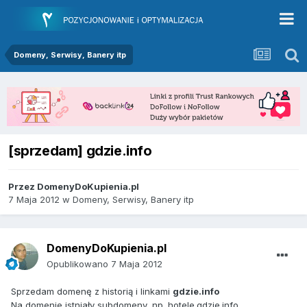
Domeny, Serwisy, Banery itp
[sprzedam] gdzie.info
Przez
DomenyDoKupienia.pl
7 Maja 2012
w
Domeny, Serwisy, Banery itp
DomenyDoKupienia.pl
Opublikowano
7 Maja 2012
Sprzedam domenę z historią i linkami
gdzie.info
Na domenie istniały subdomeny, np. hotele.gdzie.info,