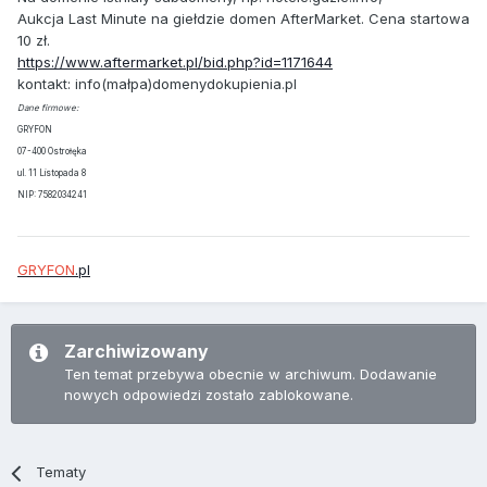
Aukcja Last Minute na giełdzie domen AfterMarket. Cena startowa
10 zł.
https://www.aftermarket.pl/bid.php?id=1171644
kontakt: info(małpa)domenydokupienia.pl
Dane firmowe:
GRYFON
07-400 Ostrołęka
ul. 11 Listopada 8
NIP: 7582034241
GRYFON
.pl
Zarchiwizowany
Ten temat przebywa obecnie w archiwum. Dodawanie
nowych odpowiedzi zostało zablokowane.
Tematy