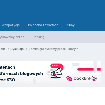
Webpozycja
Polecana zawartość
Kluby
ytkownicy online
Ranking
selle
Dyskusja
Zamknięte systemy precli - który ?