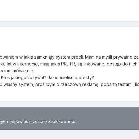
waniem w jakiś zamknięty system precli. Mam na myśli prywatne z
 kilka lat w Internecie, mają jakiś PR, TR, są linkowane, dostęp do nich
ieciom mówię nie.
 Ktoś jakiegoś używał? Jakie mieliście efekty?
 własny system, prosiłbym o rzeczową reklamę, popartą testami, li
ych odpowiedzi zostało zablokowane.