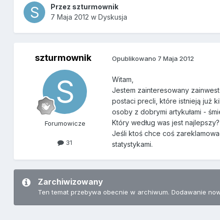
Przez
szturmownik
7 Maja 2012
w
Dyskusja
szturmownik
Opublikowano
7 Maja 2012
Witam,
Jestem zainteresowany zainwesto
postaci precli, które istnieją już
osoby z dobrymi artykułami - śm
Który według was jest najlepszy?
Forumowicze
Jeśli ktoś chce coś zareklamować
31
statystykami.
Zarchiwizowany
Ten temat przebywa obecnie w archiwum. Dodawanie now