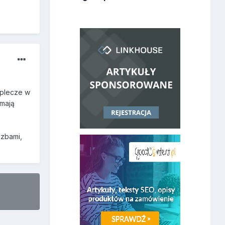
aplecze w
 mają
czbami,