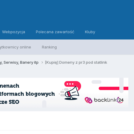
Webpozycja
Polecana zawartość
Kluby
ytkownicy online
Ranking
, Serwisy, Banery itp
[Kupię] Domeny z pr3 pod statlink