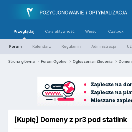
Przeglądaj
Cała aktywność
Wieści
Czatbox
Forum
Kalendarz
Regulamin
Administracja
Uż
Strona główna
Forum Ogólne
Ogłoszenia i Zlecenia
Domeny
[Kupię] Domeny z pr3 pod statlink